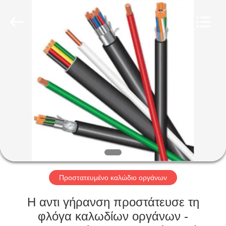
Qingdao
Yilan
Cable
Co.,
Ltd..
All
Rights
Reserved.
ΣΠΊΤΙ
ΠΡΟΪΌΝΤΑ
ΒΊΝΤΕΟ
ΠΕΡΊΠΟΥ
ΕΜΕΊΣ
Προστατευμένο καλώδιο οργάνων
ΓΎΡΟΣ
Η αντι γήρανση προστάτευσε τη
ΕΡΓΟΣΤΑΣΊΩΝ
φλόγα καλωδίων οργάνων -