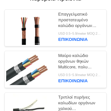
ΠΟΛΙΤΙΚΉ
ΑΠΟΡΡΉΤΟΥ
Επαγγελματικό
προστατευμένο
καλώδιο οργάνων
μεμονωμένο/συνολικά
USD 0.5~5.9/meter MOQ:2000
πλέξιμο καλωδίων
ΕΠΙΚΟΙΝΩΝΙΑ
χαλκού
Μαύρο καλώδιο
οργάνων θηκών
Multicore, πολυ
προστατευμένο
USD 0.5~5.9/meter MOQ:2000
ζευγάρι καλώδιο
ΕΠΙΚΟΙΝΩΝΙΑ
Τριπλοί πυρήνες
καλωδίων οργάνων
χαλκού