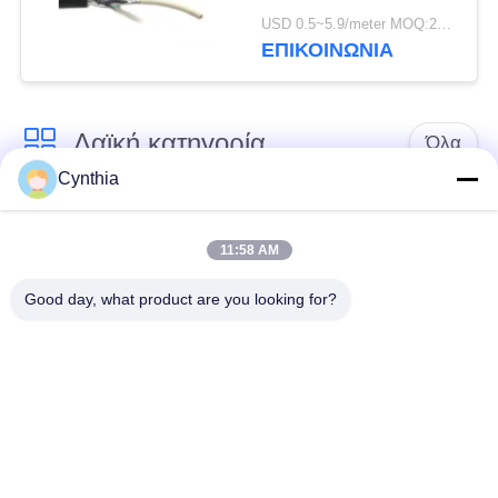
προστατευμένοι
USD 0.5~5.9/meter MOQ:2000
αγωγός 0,5 - 1,5
ΕΠΙΚΟΙΝΩΝΙΑ
τετράγωνα χιλ.
Λαϊκή κατηγορία
Όλα
Cynthia
Xlpe με μόνωση
Μόνωση από PVC
καλώδιο
καλωδίου
11:58 AM
Good day, what product are you looking for?
μεταλλικά μονωμένα
θωρακισμένο
καλώδια
ηλεκτρικό καλώδιο
Multicore καλώδιο
ενιαίο καλώδιο
ελέγχου
πυρήνων
χαμηλός καπνός