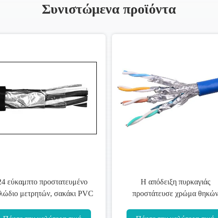
Συνιστώμενα προϊόντα
Εύκαμπτο στριμμένο Belden
Φλόγα - προστατευμένο
ροστατευμένο ζευγάρι καλώδιο
καθυστερών πλέξιμο ταιν
αγωγών για το ηλεκτρικό
χάλυβα καλωδίων οργάνων
σύστημα
προστατεύεται