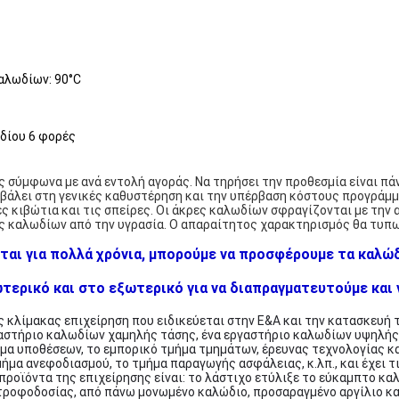
αλωδίων: 90°C
ωδίου 6 φορές
ς σύμφωνα με ανά εντολή αγοράς. Να τηρήσει την προθεσμία είναι π
βάλει στη γενικές καθυστέρηση και την υπέρβαση κόστους προγράμμ
ς κιβώτια και τις σπείρες. Οι άκρες καλωδίων σφραγίζονται με την
 καλωδίων από την υγρασία. Ο απαραίτητος χαρακτηρισμός θα τυπωθ
ται για πολλά χρόνια, μπορούμε να προσφέρουμε τα καλώδ
ερικό και στο εξωτερικό για να διαπραγματευτούμε και ν
ης κλίμακας επιχείρηση που ειδικεύεται στην Ε&Α και την κατασκευή 
αστήριο καλωδίων χαμηλής τάσης, ένα εργαστήριο καλωδίων υψηλής 
μα υποθέσεων, το εμπορικό τμήμα τμημάτων, έρευνας τεχνολογίας κα
ήμα ανεφοδιασμού, το τμήμα παραγωγής ασφάλειας, κ.λπ., και έχει τ
 προϊόντα της επιχείρησης είναι: το λάστιχο ετύλιξε το εύκαμπτο κ
τροφοδοσίας, από πάνω μονωμένο καλώδιο, προσαραγμένο αργίλιο κ