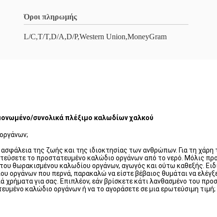
Όροι πληρωμής
L/C,T/T,D/A,D/P,Western Union,MoneyGram
ονωμένο/συνολικά πλέξιμο καλωδίων χαλκού
 οργάνων;
ασφάλεια της ζωής και της ιδιοκτησίας των ανθρώπων. Για τη χάρη 
ατεύσετε το προστατευμένο καλώδιο οργάνων από το νερό. Μόλις πρ
του θωρακισμένου καλωδίου οργάνων, αγωγός και ούτω καθεξής. Ειδι
υ οργάνων που περνά, παρακαλώ να είστε βέβαιος θυμάται να ελέγξε
λά χρήματα για σας. Επιπλέον, εάν βρίσκετε κάτι λανθασμένο του πρ
ευμένο καλώδιο οργάνων ή να το αγοράσετε σε μια ερωτεύσιμη τιμή;