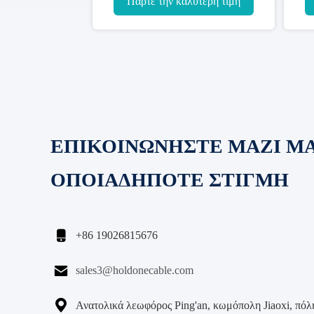
Πάρτε την καλύτερη τιμή
ΕΠΙΚΟΙΝΩΝΗΣΤΕ ΜΑΖΙ Μ
ΟΠΟΙΑΔΗΠΟΤΕ ΣΤΙΓΜΗ

+86 19026815676

sales3@holdonecable.com

Ανατολικά λεωφόρος Ping'an, κωμόπολη Jiaoxi, πόλη