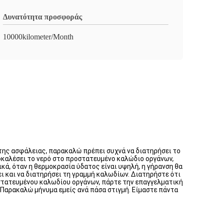
Δυνατότητα προσφοράς
10000kilometer/Month
της ασφάλειας, παρακαλώ πρέπει συχνά να διατηρήσει το
οκαλέσει το νερό στο προστατευμένο καλώδιο οργάνων,
κά, όταν η θερμοκρασία ύδατος είναι υψηλή, η γήρανση θα
ι και να διατηρήσει τη γραμμή καλωδίων. Διατηρήστε ότι
οστατευμένου καλωδίου οργάνων, πάρτε την επαγγελματική
 Παρακαλώ μήνυμα εμείς ανά πάσα στιγμή. Είμαστε πάντα