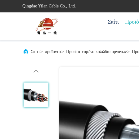
Qingdao Yilan Cable Co., Ltd.
Σπίτι
Προϊό
Σπίτι
>
προϊόντα
>
Προστατευμένο καλώδιο οργάνων
>
Προ