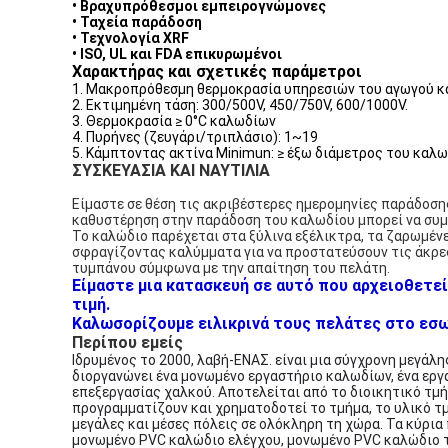
• Βραχυπρόθεσμοι εμπειρογνώμονες
• Ταχεία παράδοση
• Τεχνολογία XRF
• ISO, UL και FDA επικυρωμένοι
Χαρακτήρας και σχετικές παράμετροι
1. Μακροπρόθεσμη θερμοκρασία υπηρεσιών του αγωγού κ
2. Εκτιμημένη τάση: 300/500V, 450/750V, 600/1000V.
3. Θερμοκρασία ≥ 0°C καλωδίων
4. Πυρήνες (ζευγάρι/τριπλάσιο): 1~19
5. Κάμπτοντας ακτίνα Minimun: ≥ έξω διάμετρος του καλ
ΣΥΣΚΕΥΑΣΙΑ ΚΑΙ ΝΑΥΤΙΛΙΑ
Είμαστε σε θέση τις ακριβέστερες ημερομηνίες παράδοση
καθυστέρηση στην παράδοση του καλωδίου μπορεί να συμ
Το καλώδιο παρέχεται στα ξύλινα εξέλικτρα, τα ζαρωμένε
σφραγίζοντας καλύμματα για να προστατεύσουν τις άκρες
τυμπάνου σύμφωνα με την απαίτηση του πελάτη.
Είμαστε μια κατασκευή σε αυτό που αρχειοθετεί
τιμή.
Καλωσορίζουμε ειλικρινά τους πελάτες στο εσωτ
Περίπου εμείς
Ιδρυμένος το 2000, λαβή-ΕΝΑΣ. είναι μια σύγχρονη μεγάλ
διοργανώνει ένα μονωμένο εργαστήριο καλωδίων, ένα εργ
επεξεργασίας χαλκού. Αποτελείται από το διοικητικό τμή
προγραμματίζουν και χρηματοδοτεί το τμήμα, το υλικό τμ
μεγάλες και μέσες πόλεις σε ολόκληρη τη χώρα. Τα κύρια
μονωμένο PVC καλώδιο ελέγχου, μονωμένο PVC καλώδιο 