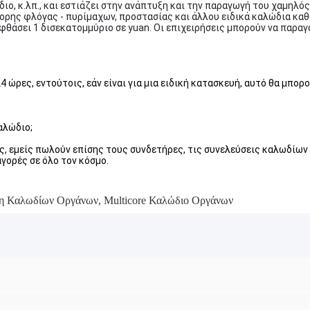
ιο, κ.λπ., και εστιάζει στην ανάπτυξη και την παραγωγή του χαμηλ
ορης φλόγας - πυρίμαχων, προστασίας και άλλου ειδικά καλώδια καθ
θάσει 1 δισεκατομμύριο σε yuan. Οι επιχειρήσεις μπορούν να παραγ
ώρες, εντούτοις, εάν είναι για μια ειδική κατασκευή, αυτό θα μπορ
αλώδιο;
οις, εμείς πωλούν επίσης τους συνδετήρες, τις συνελεύσεις καλωδίων
γορές σε όλο τον κόσμο.
η Καλωδίων Οργάνων
,
Multicore Καλώδιο Οργάνων