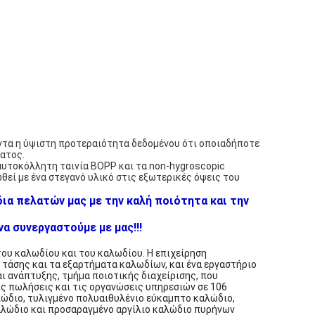
άντα η ύψιστη προτεραιότητα δεδομένου ότι οποιαδήποτε
ατος.
 αυτοκόλλητη ταινία BOPP και τα non-hygroscopic
εί με ένα στεγανό υλικό στις εξωτερικές όψεις του
ια πελατών μας με την καλή ποιότητα και την
α συνεργαστούμε με μας!!!
του καλωδίου και του καλωδίου. Η επιχείρηση
τάσης και τα εξαρτήματα καλωδίων, και ένα εργαστήριο
ι ανάπτυξης, τμήμα ποιοτικής διαχείρισης, που
ις πωλήσεις και τις οργανώσεις υπηρεσιών σε 106
αλώδιο, τυλιγμένο πολυαιθυλένιο εύκαμπτο καλώδιο,
αλώδιο και προσαραγμένο αργίλιο καλώδιο πυρήνων