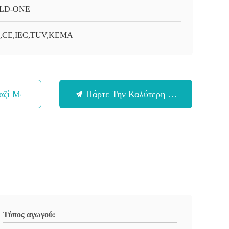
LD-ONE
O,CE,IEC,TUV,KEMA
αζί Μας
Πάρτε Την Καλύτερη Τιμή
Τύπος αγωγού: