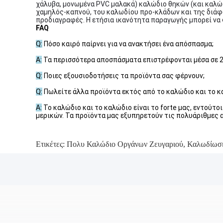
χάλυβα, μονωμένα PVC μαλακά) καλώδιο θηκών (και καλώδ
χαμηλός-καπνού, του καλωδίου προ-κλάδων και της διάφ
προδιαγραφές. Η ετήσια ικανότητα παραγωγής μπορεί να φ
FAQ
Q:
Πόσο καιρό παίρνει για να ανακτήσει ένα απόσπασμα;
Α:
Τα περισσότερα αποσπάσματα επιστρέφονται μέσα σε 24 
Q:
Ποιες εξουσιοδοτήσεις τα προϊόντα σας φέρνουν;
Q:
Πωλείτε άλλα προϊόντα εκτός από το καλώδιο και το κ
Α:
Το καλώδιο και το καλώδιο είναι το forte μας, εντούτ
μερικών. Τα προϊόντα μας εξυπηρετούν τις πολυάριθμες α
Ετικέτες:
Πολυ Καλώδιο Οργάνων Ζευγαριού
,
Καλωδίωσ