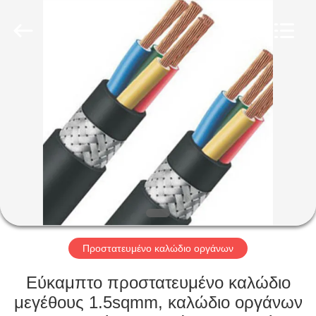
Qingdao
Yilan
Cable
Co.,
Ltd..
All
Rights
Reserved.
ΣΠΊΤΙ
ΠΡΟΪΌΝΤΑ
ΒΊΝΤΕΟ
ΠΕΡΊΠΟΥ
ΕΜΕΊΣ
Προστατευμένο καλώδιο οργάνων
ΓΎΡΟΣ
Εύκαμπτο προστατευμένο καλώδιο
ΕΡΓΟΣΤΑΣΊΩΝ
μεγέθους 1.5sqmm, καλώδιο οργάνων