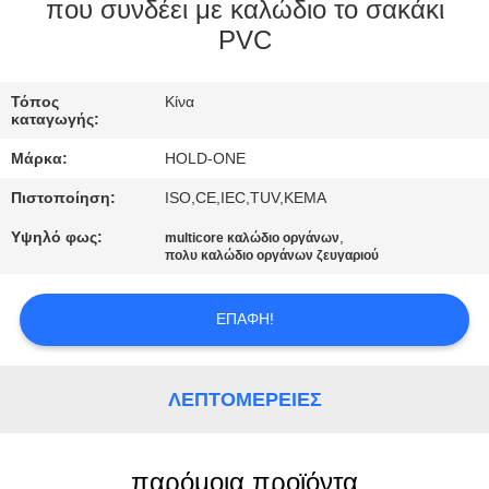
που συνδέει με καλώδιο το σακάκι
ΠΟΙΟΤΙΚΌΣ
PVC
ΈΛΕΓΧΟΣ
Τόπος
Κίνα
καταγωγής:
ΜΑΣ
Μάρκα:
HOLD-ONE
ΕΛΆΤΕ
Πιστοποίηση:
ISO,CE,IEC,TUV,KEMA
ΣΕ
Υψηλό φως:
,
multicore καλώδιο οργάνων
ΕΠΑΦΉ
πολυ καλώδιο οργάνων ζευγαριού
ΜΕ
ΕΠΑΦΉ!
ΕΙΔΉΣΕΙΣ
ΛΕΠΤΟΜΈΡΕΙΕΣ
SITEMAP
παρόμοια προϊόντα