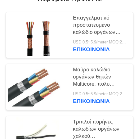
ΠΟΛΙΤΙΚΉ
ΑΠΟΡΡΉΤΟΥ
Επαγγελματικό
προστατευμένο
καλώδιο οργάνων
μεμονωμένο/συνολικά
USD 0.5~5.9/meter MOQ:2000
πλέξιμο καλωδίων
ΕΠΙΚΟΙΝΩΝΙΑ
χαλκού
Μαύρο καλώδιο
οργάνων θηκών
Multicore, πολυ
προστατευμένο
USD 0.5~5.9/meter MOQ:2000
ζευγάρι καλώδιο
ΕΠΙΚΟΙΝΩΝΙΑ
Τριπλοί πυρήνες
καλωδίων οργάνων
χαλκού