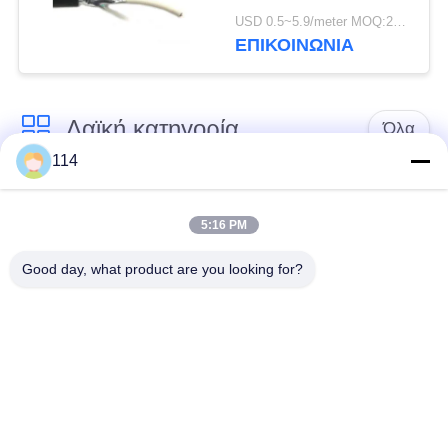
προστατευμένοι
USD 0.5~5.9/meter MOQ:2000
αγωγός 0,5 - 1,5
ΕΠΙΚΟΙΝΩΝΙΑ
τετράγωνα χιλ.
Λαϊκή κατηγορία
Όλα
114
Xlpe με μόνωση
Μόνωση από PVC
καλώδιο
καλωδίου
5:16 PM
Good day, what product are you looking for?
μεταλλικά μονωμένα
θωρακισμένο
καλώδια
ηλεκτρικό καλώδιο
Multicore καλώδιο
ενιαίο καλώδιο
ελέγχου
πυρήνων
χαμηλός καπνός