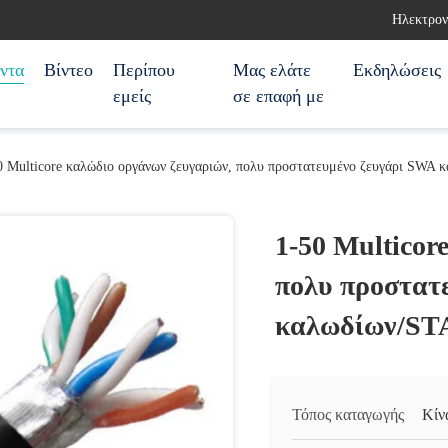
Ηλεκτρον
ντα
Βίντεο
Περίπου
Μας ελάτε
Εκδηλώσεις
εμείς
σε επαφή με
0 Multicore καλώδιο οργάνων ζευγαριών, πολυ προστατευμένο ζευγάρι SWA 
1-50 Multicor
πολυ προστατ
καλωδίων/ST
Τόπος καταγωγής
Κίν