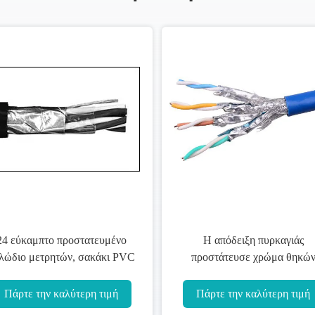
24 εύκαμπτο προστατευμένο
Η απόδειξη πυρκαγιάς
λώδιο μετρητών, σακάκι PVC
προστάτευσε χρώμα θηκώ
μεταλλινών καλωδίωσης
καλωδίων οργάνων το αντι
καλωδίων οργάνων
γήρανση προσαρμοσμένο
Πάρτε την καλύτερη τιμή
Πάρτε την καλύτερη τιμή