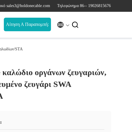
ικό sales3@holdonecable.com
Τηλεφώνημα 86-- 19026815676


Αίτηση Α Παραπομπή:
καλωδίων/STA
e καλώδιο οργάνων ζευγαριών,
ευμένο ζευγάρι SWA
A
α