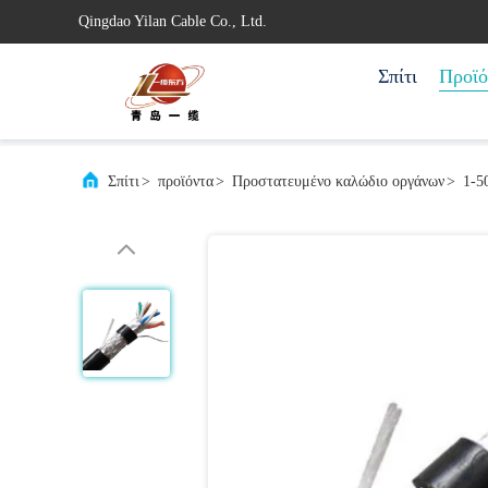
Qingdao Yilan Cable Co., Ltd.
Σπίτι
Προϊό
Σπίτι
>
προϊόντα
>
Προστατευμένο καλώδιο οργάνων
>
1-5