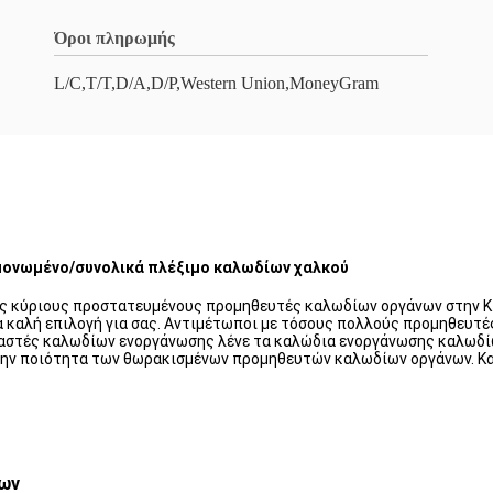
Όροι πληρωμής
L/C,T/T,D/A,D/P,Western Union,MoneyGram
ονωμένο/συνολικά πλέξιμο καλωδίων χαλκού
υς κύριους προστατευμένους προμηθευτές καλωδίων οργάνων στην Κί
ια καλή επιλογή για σας. Αντιμέτωποι με τόσους πολλούς προμηθευτ
ευαστές καλωδίων ενοργάνωσης λένε τα καλώδια ενοργάνωσης καλωδίω
την ποιότητα των θωρακισμένων προμηθευτών καλωδίων οργάνων. Καλ
νων