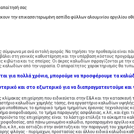
ν απαίτησή σας
κουν την επικασσιτερωμένη ασπίδα φύλλων αλουμινίου αργιλίου οθ
ς σύμφωνα με ανά εντολή αγοράς. Να τηρήσει την προθεσμία είναι π
βάλει στη γενικές καθυστέρηση και την υπέρβαση κόστους προγράμμ
ς κιβώτια και τις σπείρες. Οι άκρες καλωδίων σφραγίζονται με την
 καλωδίων από την υγρασία. Ο απαραίτητος χαρακτηρισμός θα τυπωθ
ται για πολλά χρόνια, μπορούμε να προσφέρουμε τα καλώδ
ερικό και στο εξωτερικό για να διαπραγματευτούμε και ν
ης κλίμακας επιχείρηση που ειδικεύεται στην Ε&Α και την κατασκευή 
αστήριο καλωδίων χαμηλής τάσης, ένα εργαστήριο καλωδίων υψηλής 
μα υποθέσεων, το εμπορικό τμήμα τμημάτων, έρευνας τεχνολογίας κα
ήμα ανεφοδιασμού, το τμήμα παραγωγής ασφάλειας, κ.λπ., και έχει τ
 προϊόντα της επιχείρησης είναι: το λάστιχο ετύλιξε το εύκαμπτο κ
τροφοδοσίας, από πάνω μονωμένο καλώδιο, προσαραγμένο αργίλιο κ
ιο, κ.λπ., και εστιάζει στην ανάπτυξη και την παραγωγή του χαμηλ
ορης φλόγας - πυρίμαχων, προστασίας και άλλου ειδικά καλώδια καθ