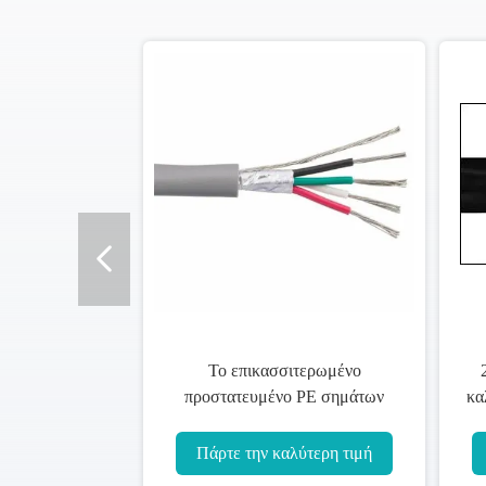
Το επικασσιτερωμένο
προστατευμένο PE σημάτων
κα
καλωδίων οργάνων μόνωσε την
προσαρμοσμένη πιστοποίηση CE
Πάρτε την καλύτερη τιμή
του ISO