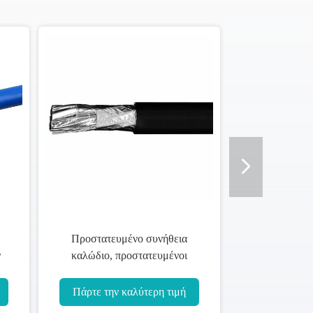
Προστατευμένο συνήθεια
ν
καλώδιο, προστατευμένοι
πυρήνες χαλκού καλωδίου
τροφοδοσίας 600/1000V 1~19
Πάρτε την καλύτερη τιμή