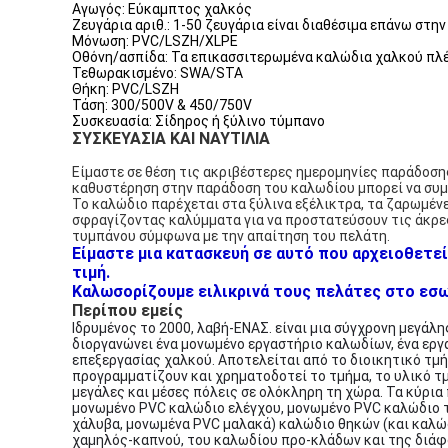
Αγωγός: Εύκαμπτος χαλκός
Ζευγάρια αριθ.: 1-50 ζευγάρια είναι διαθέσιμα επάνω στη
Μόνωση: PVC/LSZH/XLPE
Οθόνη/ασπίδα: Τα επικασσιτερωμένα καλώδια χαλκού πλέ
Τεθωρακισμένο: SWA/STA
Θήκη: PVC/LSZH
Τάση: 300/500V & 450/750V
Συσκευασία: Σίδηρος ή ξύλινο τύμπανο
ΣΥΣΚΕΥΑΣΙΑ ΚΑΙ ΝΑΥΤΙΛΙΑ
Είμαστε σε θέση τις ακριβέστερες ημερομηνίες παράδοση
καθυστέρηση στην παράδοση του καλωδίου μπορεί να συμ
Το καλώδιο παρέχεται στα ξύλινα εξέλικτρα, τα ζαρωμένε
σφραγίζοντας καλύμματα για να προστατεύσουν τις άκρες
τυμπάνου σύμφωνα με την απαίτηση του πελάτη.
Είμαστε μια κατασκευή σε αυτό που αρχειοθετεί
τιμή.
Καλωσορίζουμε ειλικρινά τους πελάτες στο εσωτ
Περίπου εμείς
Ιδρυμένος το 2000, λαβή-ΕΝΑΣ. είναι μια σύγχρονη μεγάλ
διοργανώνει ένα μονωμένο εργαστήριο καλωδίων, ένα εργ
επεξεργασίας χαλκού. Αποτελείται από το διοικητικό τμή
προγραμματίζουν και χρηματοδοτεί το τμήμα, το υλικό τμ
μεγάλες και μέσες πόλεις σε ολόκληρη τη χώρα. Τα κύρια
μονωμένο PVC καλώδιο ελέγχου, μονωμένο PVC καλώδιο 
χάλυβα, μονωμένα PVC μαλακά) καλώδιο θηκών (και καλώδ
χαμηλός-καπνού, του καλωδίου προ-κλάδων και της διάφ