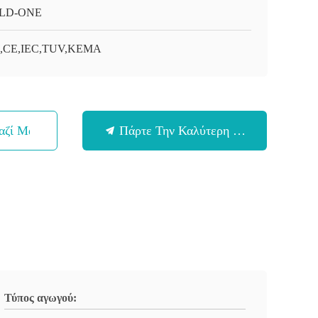
LD-ONE
O,CE,IEC,TUV,KEMA
αζί Μας
Πάρτε Την Καλύτερη Τιμή
Τύπος αγωγού: