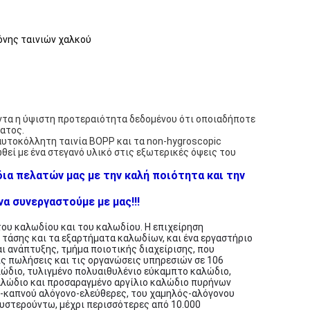
όνης ταινιών χαλκού
άντα η ύψιστη προτεραιότητα δεδομένου ότι οποιαδήποτε
ατος.
 αυτοκόλλητη ταινία BOPP και τα non-hygroscopic
εί με ένα στεγανό υλικό στις εξωτερικές όψεις του
ια πελατών μας με την καλή ποιότητα και την
α συνεργαστούμε με μας!!!
του καλωδίου και του καλωδίου. Η επιχείρηση
τάσης και τα εξαρτήματα καλωδίων, και ένα εργαστήριο
ι ανάπτυξης, τμήμα ποιοτικής διαχείρισης, που
ις πωλήσεις και τις οργανώσεις υπηρεσιών σε 106
αλώδιο, τυλιγμένο πολυαιθυλένιο εύκαμπτο καλώδιο,
αλώδιο και προσαραγμένο αργίλιο καλώδιο πυρήνων
ός-καπνού αλόγονο-ελεύθερες, του χαμηλός-αλόγονου
υστερούντω, μέχρι περισσότερες από 10.000