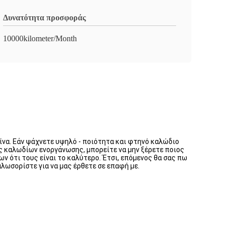
Δυνατότητα προσφοράς
10000kilometer/Month
να. Εάν ψάχνετε υψηλό - ποιότητα και φτηνό καλώδιο
ές καλωδίων ενοργάνωσης, μπορείτε να μην ξέρετε ποιος
ν ότι τους είναι το καλύτερο. Έτσι, επόμενος θα σας πω
ωσορίστε για να μας έρθετε σε επαφή με.