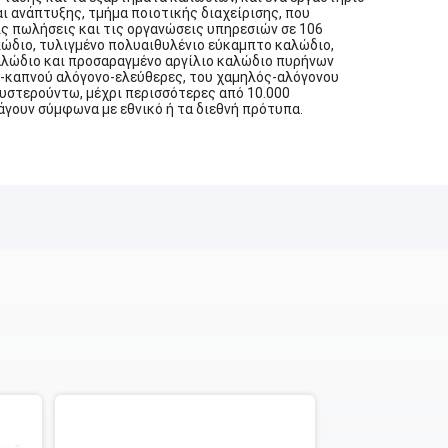
ι ανάπτυξης, τμήμα ποιοτικής διαχείρισης, που
ις πωλήσεις και τις οργανώσεις υπηρεσιών σε 106
αλώδιο, τυλιγμένο πολυαιθυλένιο εύκαμπτο καλώδιο,
αλώδιο και προσαραγμένο αργίλιο καλώδιο πυρήνων
ός-καπνού αλόγονο-ελεύθερες, του χαμηλός-αλόγονου
υστερούντω, μέχρι περισσότερες από 10.000
άγουν σύμφωνα με εθνικό ή τα διεθνή πρότυπα.