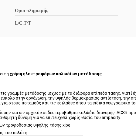
Όροι πληρωμής
L/C,T/T
ια τη χρήση ηλεκτροφόρων καλωδίων μετάδοσης
ις γραμμές μετάδοσης ισχύος με τα διάφορα επίπεδα τάσης, γιατί 
εύκολο στην οργάνωση, την υψηλής θερμοκρασίας αντίσταση, την απ
 για στους ποταμούς και τις κοιλάδες όπου τα ειδικά γεωγραφικά te
ης και ως αρχικό και δευτεροβάθμιο καλώδιο διανομής. ACSR προσφ
θυμητή δύναμη για να επιτευχθεί χωρίς θυσία του ampacity.
ων τροφοδοσίας υψηλής τάσης xlpe
ις του πελάτη