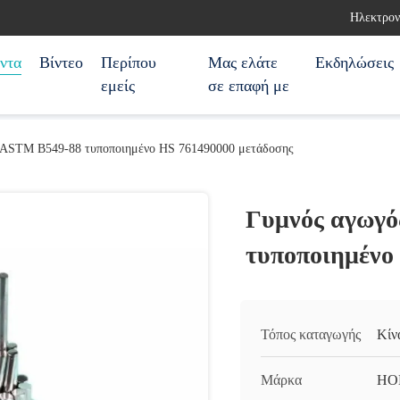
Ηλεκτρον
ντα
Βίντεο
Περίπου
Μας ελάτε
Εκδηλώσεις
εμείς
σε επαφή με
ASTM B549-88 τυποποιημένο HS 761490000 μετάδοσης
Γυμνός αγωγ
τυποποιημένο
Τόπος καταγωγής
Κίν
Μάρκα
HO