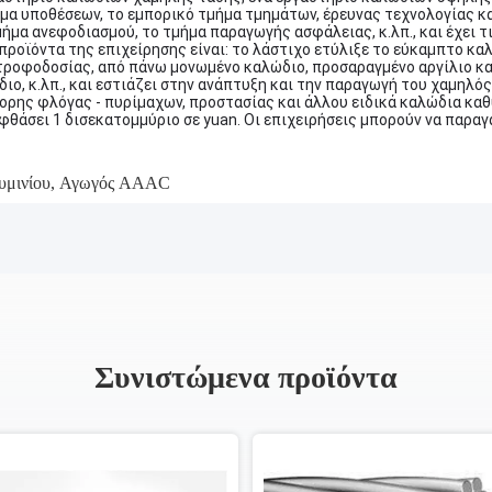
μα υποθέσεων, το εμπορικό τμήμα τμημάτων, έρευνας τεχνολογίας κα
ήμα ανεφοδιασμού, το τμήμα παραγωγής ασφάλειας, κ.λπ., και έχει τ
 προϊόντα της επιχείρησης είναι: το λάστιχο ετύλιξε το εύκαμπτο κ
τροφοδοσίας, από πάνω μονωμένο καλώδιο, προσαραγμένο αργίλιο κ
ιο, κ.λπ., και εστιάζει στην ανάπτυξη και την παραγωγή του χαμηλ
ορης φλόγας - πυρίμαχων, προστασίας και άλλου ειδικά καλώδια καθ
θάσει 1 δισεκατομμύριο σε yuan. Οι επιχειρήσεις μπορούν να παραγ
μινίου
,
Αγωγός AAAC
Συνιστώμενα προϊόντα