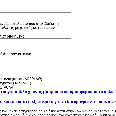
εναέριο καλώδιο που διαβιβάζει τη
 πολύ τις μηχανικές καταστάσεις
 πιστοποιημένο
 ή διαπραγμάτευση
ου ενισχύεται (ACSR/AW)
σχύεται (ACSR/RE)
ι (ACAR)
ται για πολλά χρόνια, μπορούμε να προσφέρουμε τα καλώδ
ερικό και στο εξωτερικό για να διαπραγματευτούμε και ν
ης κλίμακας επιχείρηση που ειδικεύεται στην Ε&Α και την κατασκευή 
αστήριο καλωδίων χαμηλής τάσης, ένα εργαστήριο καλωδίων υψηλής 