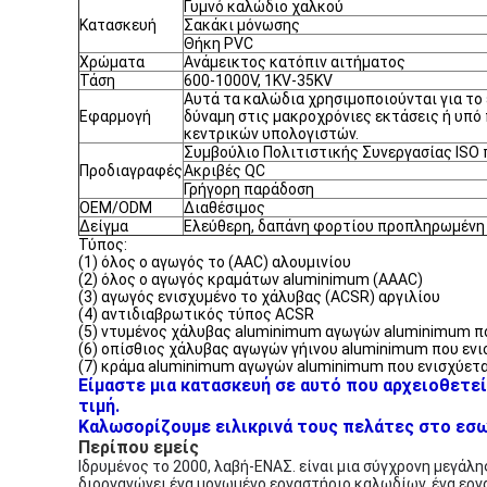
Γυμνό καλώδιο χαλκού
Κατασκευή
Σακάκι μόνωσης
Θήκη PVC
Χρώματα
Ανάμεικτος κατόπιν αιτήματος
Τάση
600-1000V, 1KV-35KV
Αυτά τα καλώδια χρησιμοποιούνται για το 
Εφαρμογή
δύναμη στις μακροχρόνιες εκτάσεις ή υπό
κεντρικών υπολογιστών.
Συμβούλιο Πολιτιστικής Συνεργασίας ISO
Προδιαγραφές
Ακριβές QC
Γρήγορη παράδοση
OEM/ODM
Διαθέσιμος
Δείγμα
Ελεύθερη, δαπάνη φορτίου προπληρωμένη
Τύπος:
(1) όλος ο αγωγός το (AAC) αλουμινίου
(2) όλος ο αγωγός κραμάτων aluminimum (AAAC)
(3) αγωγός ενισχυμένο το χάλυβας (ACSR) αργιλίου
(4) αντιδιαβρωτικός τύπος ACSR
(5) ντυμένος χάλυβας aluminimum αγωγών aluminimum π
(6) οπίσθιος χάλυβας αγωγών γήινου aluminimum που ενι
(7) κράμα aluminimum αγωγών aluminimum που ενισχύετα
Είμαστε μια κατασκευή σε αυτό που αρχειοθετεί
τιμή.
Καλωσορίζουμε ειλικρινά τους πελάτες στο εσωτ
Περίπου εμείς
Ιδρυμένος το 2000, λαβή-ΕΝΑΣ. είναι μια σύγχρονη μεγάλ
διοργανώνει ένα μονωμένο εργαστήριο καλωδίων, ένα εργ