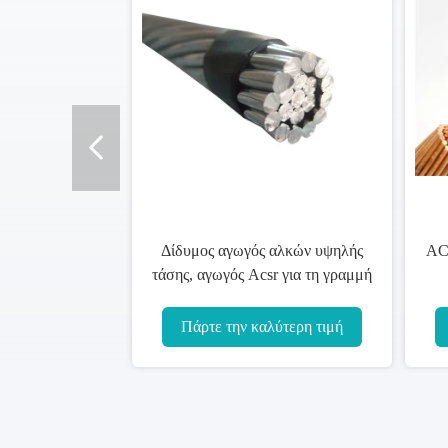
ACSR γαλβάνισε το γυμνό αγωγό
Καλώδιο πυρήνων σ
ενισχυμένες χάλυβας
ACSR, υπερυψωμένα
τυποποιημένες BS 215 10-
IEC DIN BS CSA 
800mm2
ASTM γραμμ
Πάρτε την καλύτερη τιμή
Πάρτε την καλύτερ