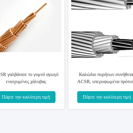
υνήθειας
Γυμνός αγωγός AAAC ACSR
 πρότυπα
AAC AAC όλο το υλικό μέγεθος
αγωγών
6-1000mm2 αργιλίου
ών
η τιμή
Πάρτε την καλύτερη τιμή