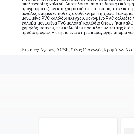
επεξεργασίας χαλκού. Αποτελείται από το διοικητικό τμή
προγραμματίζουν και χρηματοδοτεί το τμήμα, το υλικό τμ
μεγάλες και μέσες πόλεις σε ολόκληρη τη χώρα. Τα κύρια
μονωμένο PVC καλώδιο ελέγχου, μονωμένο PVC καλώδιο 
χάλυβα, μονωμένα PVC μαλακά) καλώδιο θηκών (και καλώδ
χαμηλός-καπνού, του καλωδίου προ-κλάδων και της διάφ
προδιαγραφές. Η ετήσια ικανότητα παραγωγής μπορεί να φ
Ετικέτες:
Αγωγός ACSR
,
Όλος Ο Αγωγός Κραμάτων Αλου