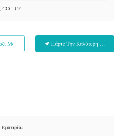
, CCC, CE
αζί Μας
Πάρτε Την Καλύτερη Τιμή
Εμπειρία: