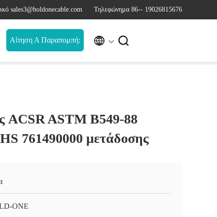
ικό sales3@holdonecable.com
Τηλεφώνημα 86-- 19026815676


Αίτηση Α Παραπομπή:
ός ACSR ASTM B549-88
 HS 761490000 μετάδοσης
α
LD-ONE