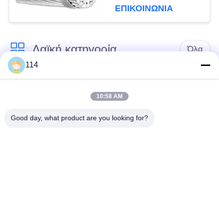
μετάδοσης
ΕΠΙΚΟΙΝΩΝΙΑ
Λαϊκή κατηγορία
Όλα
114
Xlpe με μόνωση
Μόνωση από PVC
καλώδιο
καλωδίου
10:58 AM
Good day, what product are you looking for?
μεταλλικά μονωμένα
θωρακισμένο
καλώδια
ηλεκτρικό καλώδιο
Multicore καλώδιο
ενιαίο καλώδιο
ελέγχου
πυρήνων
χαμηλός καπνός
Προστατευμένο
μηδενικά καλώδιο