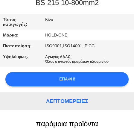
BS 215 10-800mm2
ΠΟΙΟΤΙΚΌΣ
ΈΛΕΓΧΟΣ
Τόπος
Κίνα
καταγωγής:
Μάρκα:
HOLD-ONE
ΜΑΣ
Πιστοποίηση:
ISO9001,ISO14001, PICC
ΕΛΆΤΕ
Υψηλό φως:
,
Αγωγός AAAC
ΣΕ
Όλος ο αγωγός κραμάτων αλουμινίου
ΕΠΑΦΉ
ΜΕ
ΕΠΑΦΉ!
ΕΙΔΉΣΕΙΣ
ΛΕΠΤΟΜΈΡΕΙΕΣ
SITEMAP
παρόμοια προϊόντα