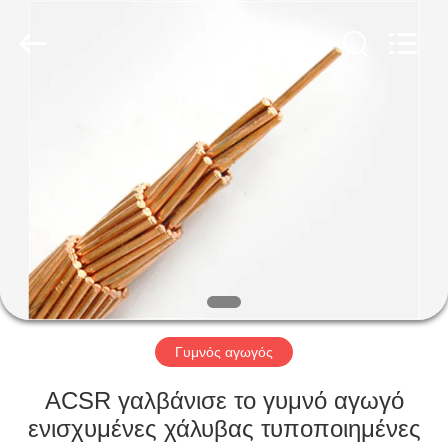
Qingdao
Yilan
Cable
Co.,
Ltd..
All
Rights
Reserved.
ΣΠΊΤΙ
ΠΡΟΪΌΝΤΑ
ΒΊΝΤΕΟ
ΠΕΡΊΠΟΥ
ΕΜΕΊΣ
Γυμνός αγωγός
ΓΎΡΟΣ
ACSR γαλβάνισε το γυμνό αγωγό
ΕΡΓΟΣΤΑΣΊΩΝ
ενισχυμένες χάλυβας τυποποιημένες