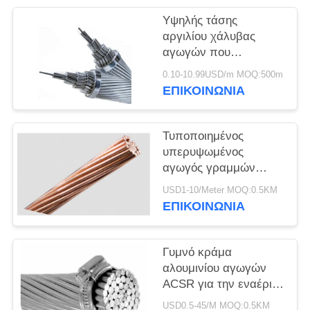
ΠΟΛΙΤΙΚΉ
Υψηλής τάσης
ΑΠΟΡΡΉΤΟΥ
αργιλίου χάλυβας
αγωγών που
ενισχύεται γυμνός για
0.10-10.99USD/m MOQ:500m
το σταθμό παραγωγής
ΕΠΙΚΟΙΝΩΝΙΑ
ηλεκτρικού ρεύματος
Τυποποιημένος
υπερυψωμένος
αγωγός γραμμών
Συμβούλιο
USD1-10/Meter MOQ:0.5KM
Πολιτιστικής
ΕΠΙΚΟΙΝΩΝΙΑ
Συνεργασίας ASTM,
αγωγός αλκών ACSR
γύρω από το καλώδιο
Γυμνό κράμα
αλουμινίου αγωγών
ACSR για την εναέρια
γραμμή BS215
USD0.5-45/M MOQ:0.5KM