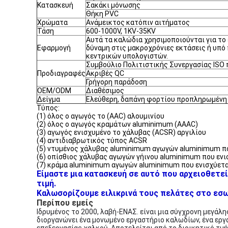
Κατασκευή
Σακάκι μόνωσης
Θήκη PVC
Χρώματα
Ανάμεικτος κατόπιν αιτήματος
Τάση
600-1000V, 1KV-35KV
Αυτά τα καλώδια χρησιμοποιούνται για το 
Εφαρμογή
δύναμη στις μακροχρόνιες εκτάσεις ή υπό
κεντρικών υπολογιστών.
Συμβούλιο Πολιτιστικής Συνεργασίας ISO
Προδιαγραφές
Ακριβές QC
Γρήγορη παράδοση
OEM/ODM
Διαθέσιμος
Δείγμα
Ελεύθερη, δαπάνη φορτίου προπληρωμένη
Τύπος:
(1) όλος ο αγωγός το (AAC) αλουμινίου
(2) όλος ο αγωγός κραμάτων aluminimum (AAAC)
(3) αγωγός ενισχυμένο το χάλυβας (ACSR) αργιλίου
(4) αντιδιαβρωτικός τύπος ACSR
(5) ντυμένος χάλυβας aluminimum αγωγών aluminimum π
(6) οπίσθιος χάλυβας αγωγών γήινου aluminimum που ενι
(7) κράμα aluminimum αγωγών aluminimum που ενισχύετα
Είμαστε μια κατασκευή σε αυτό που αρχειοθετεί
τιμή.
Καλωσορίζουμε ειλικρινά τους πελάτες στο εσωτ
Περίπου εμείς
Ιδρυμένος το 2000, λαβή-ΕΝΑΣ. είναι μια σύγχρονη μεγάλ
διοργανώνει ένα μονωμένο εργαστήριο καλωδίων, ένα εργ