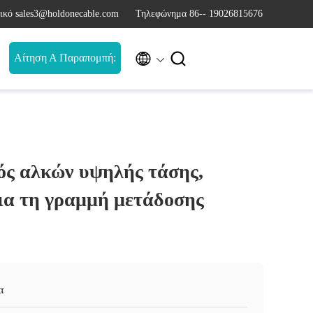
ικό sales3@holdonecable.com
Τηλεφώνημα 86-- 19026815676


Αίτηση Α Παραπομπή:
ός αλκών υψηλής τάσης,
ια τη γραμμή μετάδοσης
α