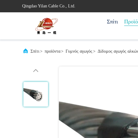
Qingdao Yilan Cable Co., Ltd.
Σπίτι
Προϊό
Σπίτι
>
προϊόντα
>
Γυμνός αγωγός
>
Δίδυμος αγωγός αλκών