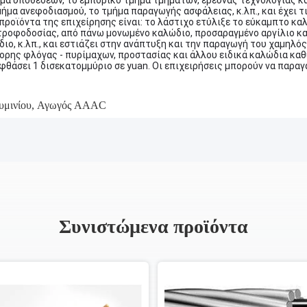
μα υποθέσεων, το εμπορικό τμήμα τμημάτων, έρευνας τεχνολογίας κα
ήμα ανεφοδιασμού, το τμήμα παραγωγής ασφάλειας, κ.λπ., και έχει τ
 προϊόντα της επιχείρησης είναι: το λάστιχο ετύλιξε το εύκαμπτο κ
τροφοδοσίας, από πάνω μονωμένο καλώδιο, προσαραγμένο αργίλιο κ
ιο, κ.λπ., και εστιάζει στην ανάπτυξη και την παραγωγή του χαμηλ
ορης φλόγας - πυρίμαχων, προστασίας και άλλου ειδικά καλώδια καθ
θάσει 1 δισεκατομμύριο σε yuan. Οι επιχειρήσεις μπορούν να παραγ
μινίου
,
Αγωγός AAAC
Συνιστώμενα προϊόντα