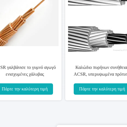
Τραπεζοειδές καλώδιο cOem,
Σ
όλος ο αγωγός ACCC κραμάτων
AAA
αλουμινίου/FSCC CTC
τα 
εγκεκριμένο
Πάρτε την καλύτερη τιμή