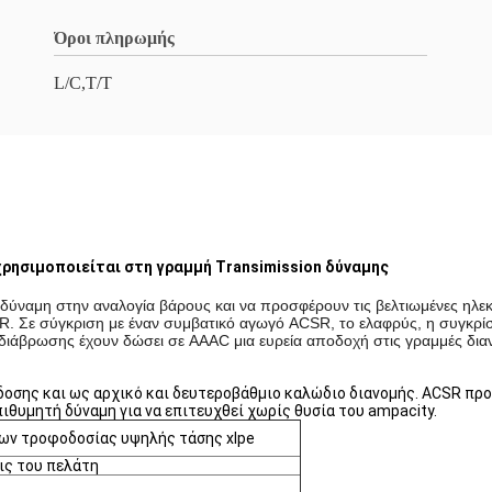
Όροι πληρωμής
L/C,T/T
ρησιμοποιείται στη γραμμή Transimission δύναμης
δύναμη στην αναλογία βάρους και να προσφέρουν τις βελτιωμένες ηλεκτ
R. Σε σύγκριση με έναν συμβατικό αγωγό ACSR, το ελαφρύς, η συγκρίσ
η διάβρωσης έχουν δώσει σε AAAC μια ευρεία αποδοχή στις γραμμές δι
ης και ως αρχικό και δευτεροβάθμιο καλώδιο διανομής. ACSR προσφ
θυμητή δύναμη για να επιτευχθεί χωρίς θυσία του ampacity.
ων τροφοδοσίας υψηλής τάσης xlpe
ις του πελάτη