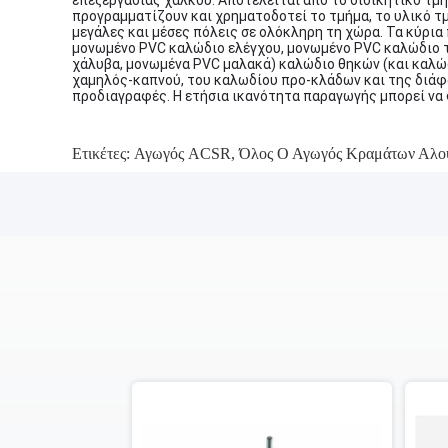
επεξεργασίας χαλκού. Αποτελείται από το διοικητικό τμή
προγραμματίζουν και χρηματοδοτεί το τμήμα, το υλικό τμ
μεγάλες και μέσες πόλεις σε ολόκληρη τη χώρα. Τα κύρια
μονωμένο PVC καλώδιο ελέγχου, μονωμένο PVC καλώδιο 
χάλυβα, μονωμένα PVC μαλακά) καλώδιο θηκών (και καλώδ
χαμηλός-καπνού, του καλωδίου προ-κλάδων και της διάφ
προδιαγραφές. Η ετήσια ικανότητα παραγωγής μπορεί να φ
Ετικέτες:
Αγωγός ACSR
,
Όλος Ο Αγωγός Κραμάτων Αλου