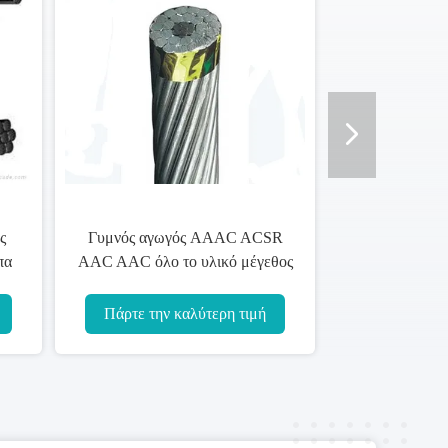
τρογγυλός γυμνός αγωγός
Συμένος AAC Daffodil σκληρ
C 6201-T81 καλωδίων για
μέγεθος 4-1000mm2 αγωγών
γυμνά γενικά έξοδα γραμμών
αλουμινίου για τις εναέριες
μετάδοσης δύναμης
γραμμές
Πάρτε την καλύτερη τιμή
Πάρτε την καλύτερη τιμή