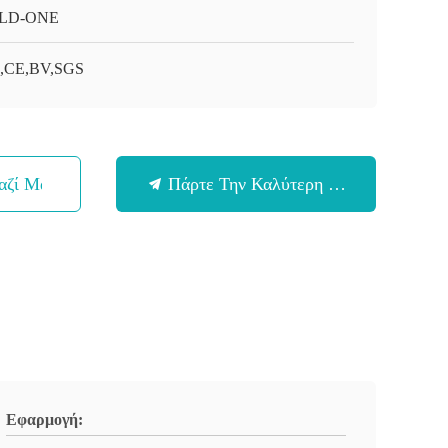
LD-ONE
,CE,BV,SGS
αζί Μας
Πάρτε Την Καλύτερη Τιμή
Εφαρμογή: