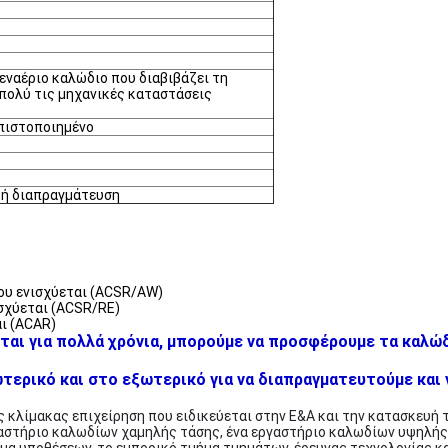
εναέριο καλώδιο που διαβιβάζει τη
 πολύ τις μηχανικές καταστάσεις
 πιστοποιημένο
 ή διαπραγμάτευση
ου ενισχύεται (ACSR/AW)
σχύεται (ACSR/RE)
ι (ACAR)
ται για πολλά χρόνια, μπορούμε να προσφέρουμε τα καλώδ
ερικό και στο εξωτερικό για να διαπραγματευτούμε και ν
ης κλίμακας επιχείρηση που ειδικεύεται στην Ε&Α και την κατασκευή 
αστήριο καλωδίων χαμηλής τάσης, ένα εργαστήριο καλωδίων υψηλής 