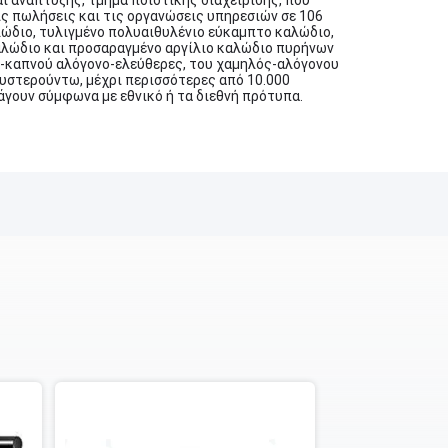
ι ανάπτυξης, τμήμα ποιοτικής διαχείρισης, που
ις πωλήσεις και τις οργανώσεις υπηρεσιών σε 106
αλώδιο, τυλιγμένο πολυαιθυλένιο εύκαμπτο καλώδιο,
αλώδιο και προσαραγμένο αργίλιο καλώδιο πυρήνων
ός-καπνού αλόγονο-ελεύθερες, του χαμηλός-αλόγονου
υστερούντω, μέχρι περισσότερες από 10.000
άγουν σύμφωνα με εθνικό ή τα διεθνή πρότυπα.