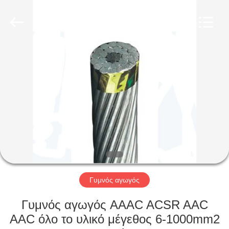
Qingdao
Yilan
Cable
Co.,
Ltd..
All
Rights
Reserved.
ΣΠΊΤΙ
ΠΡΟΪΌΝΤΑ
ΒΊΝΤΕΟ
ΠΕΡΊΠΟΥ
ΕΜΕΊΣ
Γυμνός αγωγός
ΓΎΡΟΣ
Γυμνός αγωγός AAAC ACSR AAC
ΕΡΓΟΣΤΑΣΊΩΝ
AAC όλο το υλικό μέγεθος 6-1000mm2