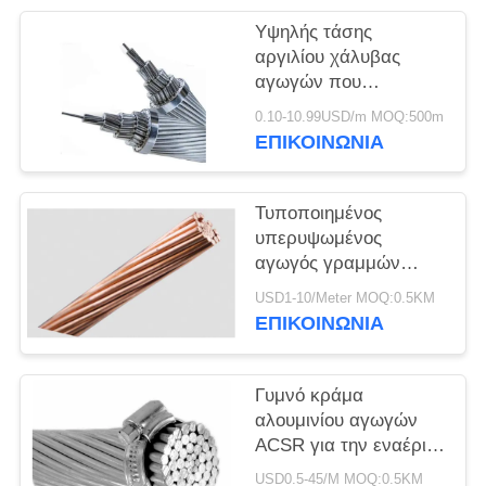
ΠΟΛΙΤΙΚΉ
Υψηλής τάσης
ΑΠΟΡΡΉΤΟΥ
αργιλίου χάλυβας
αγωγών που
ενισχύεται γυμνός για
0.10-10.99USD/m MOQ:500m
το σταθμό παραγωγής
ΕΠΙΚΟΙΝΩΝΙΑ
ηλεκτρικού ρεύματος
Τυποποιημένος
υπερυψωμένος
αγωγός γραμμών
Συμβούλιο
USD1-10/Meter MOQ:0.5KM
Πολιτιστικής
ΕΠΙΚΟΙΝΩΝΙΑ
Συνεργασίας ASTM,
αγωγός αλκών ACSR
γύρω από το καλώδιο
Γυμνό κράμα
αλουμινίου αγωγών
ACSR για την εναέρια
γραμμή BS215
USD0.5-45/M MOQ:0.5KM