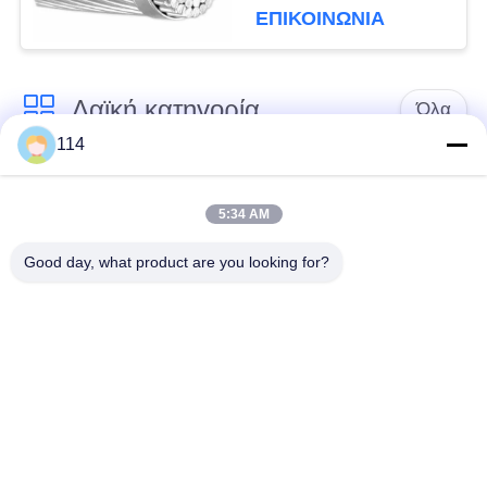
μετάδοσης
ΕΠΙΚΟΙΝΩΝΙΑ
Λαϊκή κατηγορία
Όλα
114
Xlpe με μόνωση
Μόνωση από PVC
καλώδιο
καλωδίου
5:34 AM
Good day, what product are you looking for?
μεταλλικά μονωμένα
θωρακισμένο
καλώδια
ηλεκτρικό καλώδιο
Multicore καλώδιο
ενιαίο καλώδιο
ελέγχου
πυρήνων
χαμηλός καπνός
Προστατευμένο
μηδενικά καλώδιο