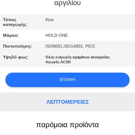
αργιλίου
ΠΟΙΟΤΙΚΌΣ
ΈΛΕΓΧΟΣ
Τόπος
Κίνα
καταγωγής:
Μάρκα:
HOLD-ONE
ΜΑΣ
Πιστοποίηση:
ISO9001,ISO14001, PICC
ΕΛΆΤΕ
Υψηλό φως:
,
Όλος ο αγωγός κραμάτων αλουμινίου
ΣΕ
Αγωγός ACSR
ΕΠΑΦΉ
ΜΕ
ΕΠΑΦΉ!
ΕΙΔΉΣΕΙΣ
ΛΕΠΤΟΜΈΡΕΙΕΣ
SITEMAP
παρόμοια προϊόντα