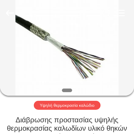
Qingdao
Yilan
Cable
Co.,
Ltd..
All
Rights
Reserved.
ΣΠΊΤΙ
ΠΡΟΪΌΝΤΑ
ΒΊΝΤΕΟ
ΠΕΡΊΠΟΥ
ΕΜΕΊΣ
Υψηλή θερμοκρασία καλώδιο
ΓΎΡΟΣ
Διάβρωσης προστασίας υψηλής
ΕΡΓΟΣΤΑΣΊΩΝ
θερμοκρασίας καλωδίων υλικό θηκών