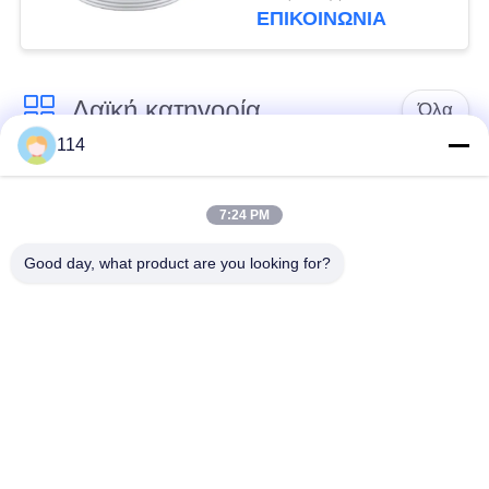
ΕΠΙΚΟΙΝΩΝΙΑ
Λαϊκή κατηγορία
Όλα
114
Xlpe με μόνωση
Μόνωση από PVC
καλώδιο
καλωδίου
7:24 PM
Good day, what product are you looking for?
μεταλλικά μονωμένα
θωρακισμένο
καλώδια
ηλεκτρικό καλώδιο
Multicore καλώδιο
ενιαίο καλώδιο
ελέγχου
πυρήνων
χαμηλός καπνός
Προστατευμένο
μηδενικά καλώδιο