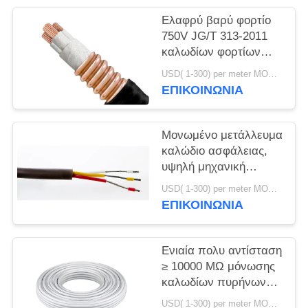
ΠΟΛΙΤΙΚΉ
Ελαφρύ βαρύ φορτίο
ΑΠΟΡΡΉΤΟΥ
750V JG/T 313-2011
καλωδίων φορτίων
500V υψηλής
USD( 1-300) per meter MOQ:1000M
θερμοκρασίας
ΕΠΙΚΟΙΝΩΝΙΑ
Μονωμένο μετάλλευμα
καλώδιο ασφάλειας,
υψηλή μηχανική
δύναμη καλωδίων
USD( 1-300) per meter MOQ:1000M
απόδειξης πυρκαγιάς
ΕΠΙΚΟΙΝΩΝΙΑ
Ενιαία πολυ αντίσταση
≥ 10000 MΩ μόνωσης
καλωδίων πυρήνων
υψηλής θερμοκρασίας
USD( 1-300) per meter MOQ:1000M