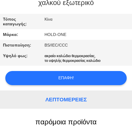
χαλκού εξωτερικό
ΠΟΙΟΤΙΚΌΣ
ΈΛΕΓΧΟΣ
Τόπος
Κίνα
καταγωγής:
Μάρκα:
HOLD-ONE
ΜΑΣ
Πιστοποίηση:
BS/IEC/CCC
ΕΛΆΤΕ
Υψηλό φως:
,
ακραίο καλώδιο θερμοκρασίας
ΣΕ
το υψηλής θερμοκρασίας καλώδιο
ΕΠΑΦΉ
ΜΕ
ΕΠΑΦΉ!
ΕΙΔΉΣΕΙΣ
ΛΕΠΤΟΜΈΡΕΙΕΣ
SITEMAP
παρόμοια προϊόντα