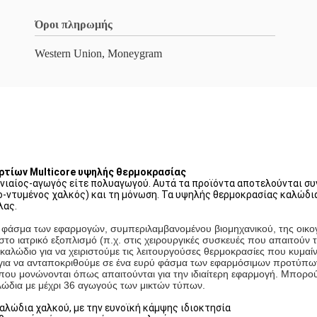
Όροι πληρωμής
Western Union, Moneygram
ρτίων Multicore υψηλής θερμοκρασίας
ενιαίος-αγωγός είτε πολυαγωγού. Αυτά τα προϊόντα αποτελούνται σ
-ντυμένος χαλκός) και τη μόνωση. Τα υψηλής θερμοκρασίας καλώδια
λας.
ύ φάσμα των εφαρμογών, συμπεριλαμβανομένου βιομηχανικού, της οικογ
στο ιατρικό εξοπλισμό (π.χ. στις χειρουργικές συσκευές που απαιτούν
λώδιο για να χειριστούμε τις λειτουργούσες θερμοκρασίες που κυμαίν
για να ανταποκριθούμε σε ένα ευρύ φάσμα των εφαρμόσιμων προτύπων
ου μονώνονται όπως απαιτούνται για την ιδιαίτερη εφαρμογή. Μπορού
ώδια με μέχρι 36 αγωγούς των μικτών τύπων.
αλώδια χαλκού, με την ευνοϊκή κάμψης ιδιοκτησία