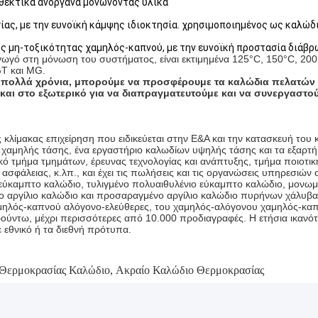
νθεκτικά ανόργανα μονώνοντας υλικά
σίας, με την ευνοϊκή κάμψης ιδιοκτησία. χρησιμοποιημένος ως καλώδι
της μη-τοξικότητας χαμηλός-καπνού, με την ευνοϊκή προστασία διάβρ
ωγό στη μόνωση του συστήματος, είναι εκτιμημένα 125°C, 150°C, 200
GT και MG.
α πολλά χρόνια, μπορούμε να προσφέρουμε τα καλώδια πελατών μ
και στο εξωτερικό για να διαπραγματευτούμε και να συνεργαστού
 κλίμακας επιχείρηση που ειδικεύεται στην Ε&Α και την κατασκευή του 
χαμηλής τάσης, ένα εργαστήριο καλωδίων υψηλής τάσης και τα εξαρτήμ
κό τμήμα τμημάτων, έρευνας τεχνολογίας και ανάπτυξης, τμήμα ποιοτικ
σφάλειας, κ.λπ., και έχει τις πωλήσεις και τις οργανώσεις υπηρεσιών 
ε το εύκαμπτο καλώδιο, τυλιγμένο πολυαιθυλένιο εύκαμπτο καλώδιο, μο
αργίλιο καλώδιο και προσαραγμένο αργίλιο καλώδιο πυρήνων χάλυβα
χαμηλός-καπνού αλόγονο-ελεύθερες, του χαμηλός-αλόγονου χαμηλός-κα
ρούντω, μέχρι περισσότερες από 10.000 προδιαγραφές. Η ετήσια ικανό
 εθνικό ή τα διεθνή πρότυπα.
Θερμοκρασίας Καλώδιο
,
Ακραίο Καλώδιο Θερμοκρασίας