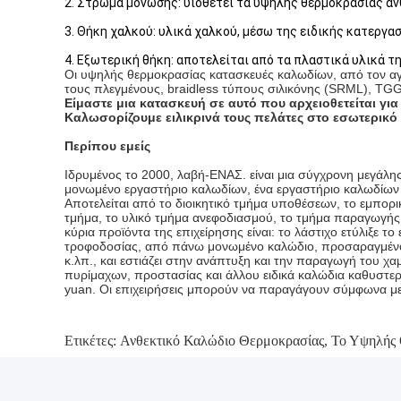
2. Στρώμα μόνωσης: υιοθετεί τα υψηλής θερμοκρασίας α
3. Θήκη χαλκού: υλικά χαλκού, μέσω της ειδικής κατεργα
4. Εξωτερική θήκη: αποτελείται από τα πλαστικά υλικά 
Οι υψηλής θερμοκρασίας κατασκευές καλωδίων, από τον αγ
τους πλεγμένους, braidless τύπους σιλικόνης (SRML), TG
Είμαστε μια κατασκευή σε αυτό που αρχειοθετείται γι
Καλωσορίζουμε ειλικρινά τους πελάτες στο εσωτερικό 
Περίπου εμείς
Ιδρυμένος το 2000, λαβή-ΕΝΑΣ. είναι μια σύγχρονη μεγάλης
μονωμένο εργαστήριο καλωδίων, ένα εργαστήριο καλωδίων 
Αποτελείται από το διοικητικό τμήμα υποθέσεων, το εμπορι
τμήμα, το υλικό τμήμα ανεφοδιασμού, το τμήμα παραγωγής α
κύρια προϊόντα της επιχείρησης είναι: το λάστιχο ετύλιξ
τροφοδοσίας, από πάνω μονωμένο καλώδιο, προσαραγμένο 
κ.λπ., και εστιάζει στην ανάπτυξη και την παραγωγή του 
πυρίμαχων, προστασίας και άλλου ειδικά καλώδια καθυστε
yuan. Οι επιχειρήσεις μπορούν να παραγάγουν σύμφωνα με
Ετικέτες:
Ανθεκτικό Καλώδιο Θερμοκρασίας
,
Το Υψηλής 