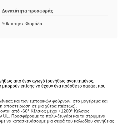
Δυνατότητα προσφοράς
50km την εβδομάδα
υνήθως από έναν αγωγό (συνήθως ανοπτημένος,
 μπορούν επίσης να έχουν ένα πρόσθετο σακάκι που
ένειας και των εμπορικών φούρνων, στο μαγείρεμα και
 τη αποστείρωση σε μια χύτρα πιέσεως).
ονται από -60° Κέλσιος μέχρι +1200° Κέλσιος.
 UL. Προσφέρουμε το πολυ-ζευγάρι και τα στριμμένα
με να κατασκευάσουμε μια σειρά του καλωδίου συνήθειας