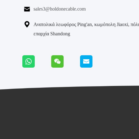

sales3@holdonecable.com

Ανατολικά λεωφόρος Ping'an, κωμόπολη Jiaoxi, πόλη
επαρχία Shandong