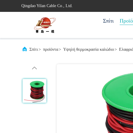
Qingdao Yilan Cable Co., Ltd.
Σπίτι
Προϊό
Σπίτι
>
προϊόντα
>
Υψηλή θερμοκρασία καλώδιο
>
Ελαφριά