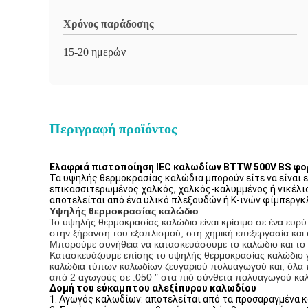
Χρόνος παράδοσης
15-20 ημερών
Περιγραφή προϊόντος
Ελαφριά πιστοποίηση IEC καλωδίων BTTW 500V BS φο
Τα υψηλής θερμοκρασίας καλώδια μπορούν είτε να είναι 
επικασσιτερωμένος χαλκός, χαλκός-καλυμμένος ή νικέλιο
αποτελείται από ένα υλικό πλεξουδών ή Κ-ινών φίμπεργκ
Υψηλής θερμοκρασίας καλώδιο
Το υψηλής θερμοκρασίας καλώδιο είναι κρίσιμο σε ένα ευρ
στην ξήρανση του εξοπλισμού, στη χημική επεξεργασία και 
Μπορούμε συνήθεια να κατασκευάσουμε το καλώδιο και το κα
Κατασκευάζουμε επίσης το υψηλής θερμοκρασίας καλώδιο 
καλώδια τύπων καλωδίων ζευγαριού πολυαγωγού και, όλα π
από 2 αγωγούς σε .050 ″ στα πιό σύνθετα πολυαγωγού καλ
Δομή του εύκαμπτου αλεξίπυρου καλωδίου
1. Αγωγός καλωδίων: αποτελείται από τα προσαραγμένα κ