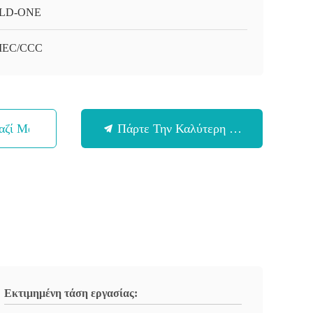
LD-ONE
/IEC/CCC
αζί Μας
Πάρτε Την Καλύτερη Τιμή
Εκτιμημένη τάση εργασίας: