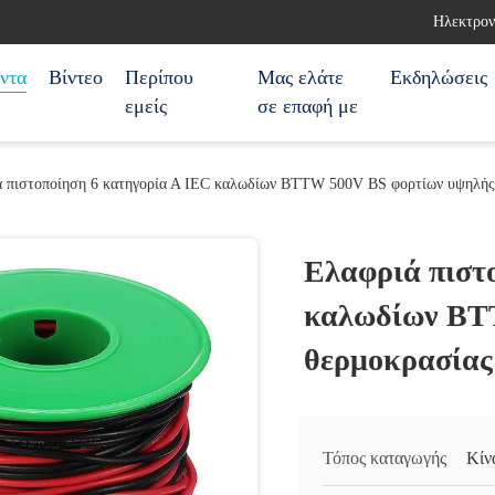
Ηλεκτρον
ντα
Βίντεο
Περίπου
Μας ελάτε
Εκδηλώσεις
εμείς
σε επαφή με
 πιστοποίηση 6 κατηγορία Α IEC καλωδίων BTTW 500V BS φορτίων υψηλής
Ελαφριά πιστ
καλωδίων BT
θερμοκρασίας
Τόπος καταγωγής
Κίν