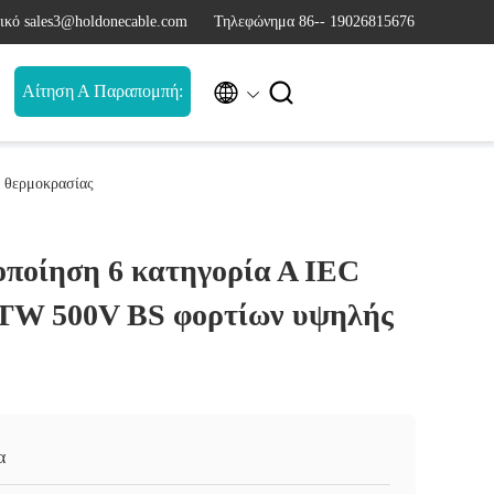
ικό sales3@holdonecable.com
Τηλεφώνημα 86-- 19026815676


Αίτηση Α Παραπομπή:
 θερμοκρασίας
οποίηση 6 κατηγορία Α IEC
TW 500V BS φορτίων υψηλής
α