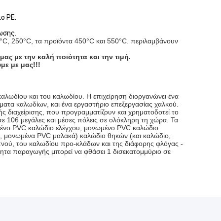
ο PE.
ωσης.
°C, 250°C, τα προϊόντα 450°C και 550°C. περιλαμβάνουν
ας με την καλή ποιότητα και την τιμή.
με με μας!!!
καλωδίου και του καλωδίου. Η επιχείρηση διοργανώνει ένα
ατα καλωδίων, και ένα εργαστήριο επεξεργασίας χαλκού.
ής διαχείρισης, που προγραμματίζουν και χρηματοδοτεί το
σε 106 μεγάλες και μέσες πόλεις σε ολόκληρη τη χώρα. Τα
νωμένο PVC καλώδιο ελέγχου, μονωμένο PVC καλώδιο
, μονωμένα PVC μαλακά) καλώδιο θηκών (και καλώδιο,
πνού, του καλωδίου προ-κλάδων και της διάφορης φλόγας -
τητα παραγωγής μπορεί να φθάσει 1 δισεκατομμύριο σε