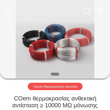
Qingdao
Yilan
Cable
Co.,
Ltd..
All
Rights
Reserved.
ΣΠΊΤΙ
ΠΡΟΪΌΝΤΑ
ΒΊΝΤΕΟ
ΠΕΡΊΠΟΥ
ΕΜΕΊΣ
Υψηλή θερμοκρασία καλώδιο
ΓΎΡΟΣ
COem θερμοκρασίας ανθεκτική
ΕΡΓΟΣΤΑΣΊΩΝ
αντίσταση ≥ 10000 MΩ μόνωσης