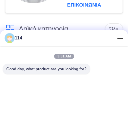
ΕΠΙΚΟΙΝΩΝΙΑ
Λαϊκή κατηγορία
Όλα
114
Xlpe με μόνωση
Μόνωση από PVC
καλώδιο
καλωδίου
3:31 AM
Good day, what product are you looking for?
μεταλλικά μονωμένα
θωρακισμένο
καλώδια
ηλεκτρικό καλώδιο
Multicore καλώδιο
ενιαίο καλώδιο
ελέγχου
πυρήνων
χαμηλός καπνός
Προστατευμένο
μηδενικά καλώδιο