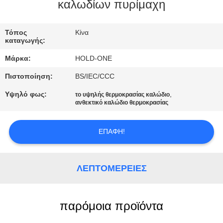
καλωδίων πυρίμαχη
ΠΟΙΟΤΙΚΌΣ
ΈΛΕΓΧΟΣ
Τόπος
Κίνα
καταγωγής:
Μάρκα:
HOLD-ONE
ΜΑΣ
Πιστοποίηση:
BS/IEC/CCC
ΕΛΆΤΕ
Υψηλό φως:
,
το υψηλής θερμοκρασίας καλώδιο
ΣΕ
ανθεκτικό καλώδιο θερμοκρασίας
ΕΠΑΦΉ
ΜΕ
ΕΠΑΦΉ!
ΕΙΔΉΣΕΙΣ
ΛΕΠΤΟΜΈΡΕΙΕΣ
SITEMAP
παρόμοια προϊόντα