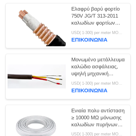
ΠΟΛΙΤΙΚΉ
Ελαφρύ βαρύ φορτίο
ΑΠΟΡΡΉΤΟΥ
750V JG/T 313-2011
καλωδίων φορτίων
500V υψηλής
USD( 1-300) per meter MOQ:1000M
θερμοκρασίας
ΕΠΙΚΟΙΝΩΝΙΑ
Μονωμένο μετάλλευμα
καλώδιο ασφάλειας,
υψηλή μηχανική
δύναμη καλωδίων
USD( 1-300) per meter MOQ:1000M
απόδειξης πυρκαγιάς
ΕΠΙΚΟΙΝΩΝΙΑ
Ενιαία πολυ αντίσταση
≥ 10000 MΩ μόνωσης
καλωδίων πυρήνων
υψηλής θερμοκρασίας
USD( 1-300) per meter MOQ:1000M