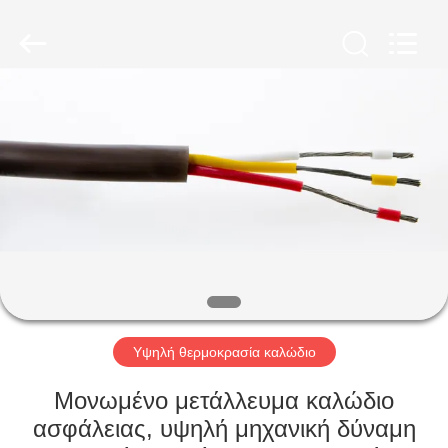
Qingdao
Yilan
Cable
Co.,
Ltd..
All
Rights
Reserved.
ΣΠΊΤΙ
ΠΡΟΪΌΝΤΑ
ΒΊΝΤΕΟ
ΠΕΡΊΠΟΥ
ΕΜΕΊΣ
Υψηλή θερμοκρασία καλώδιο
ΓΎΡΟΣ
Μονωμένο μετάλλευμα καλώδιο
ΕΡΓΟΣΤΑΣΊΩΝ
ασφάλειας, υψηλή μηχανική δύναμη