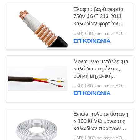
ΠΟΛΙΤΙΚΉ
Ελαφρύ βαρύ φορτίο
ΑΠΟΡΡΉΤΟΥ
750V JG/T 313-2011
καλωδίων φορτίων
500V υψηλής
USD( 1-300) per meter MOQ:1000M
θερμοκρασίας
ΕΠΙΚΟΙΝΩΝΙΑ
Μονωμένο μετάλλευμα
καλώδιο ασφάλειας,
υψηλή μηχανική
δύναμη καλωδίων
USD( 1-300) per meter MOQ:1000M
απόδειξης πυρκαγιάς
ΕΠΙΚΟΙΝΩΝΙΑ
Ενιαία πολυ αντίσταση
≥ 10000 MΩ μόνωσης
καλωδίων πυρήνων
υψηλής θερμοκρασίας
USD( 1-300) per meter MOQ:1000M