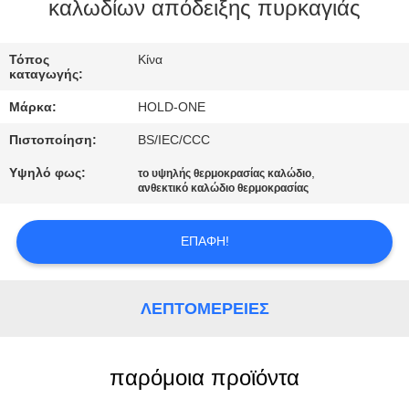
καλωδίων απόδειξης πυρκαγιάς
ΠΟΙΟΤΙΚΌΣ
ΈΛΕΓΧΟΣ
Τόπος
Κίνα
καταγωγής:
Μάρκα:
HOLD-ONE
ΜΑΣ
Πιστοποίηση:
BS/IEC/CCC
ΕΛΆΤΕ
Υψηλό φως:
,
το υψηλής θερμοκρασίας καλώδιο
ΣΕ
ανθεκτικό καλώδιο θερμοκρασίας
ΕΠΑΦΉ
ΜΕ
ΕΠΑΦΉ!
ΕΙΔΉΣΕΙΣ
ΛΕΠΤΟΜΈΡΕΙΕΣ
SITEMAP
παρόμοια προϊόντα