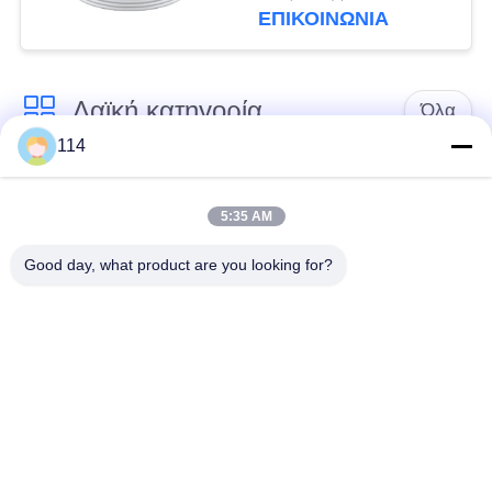
ΕΠΙΚΟΙΝΩΝΙΑ
Λαϊκή κατηγορία
Όλα
114
Xlpe με μόνωση
Μόνωση από PVC
καλώδιο
καλωδίου
5:35 AM
Good day, what product are you looking for?
μεταλλικά μονωμένα
θωρακισμένο
καλώδια
ηλεκτρικό καλώδιο
Multicore καλώδιο
ενιαίο καλώδιο
ελέγχου
πυρήνων
χαμηλός καπνός
Προστατευμένο
μηδενικά καλώδιο