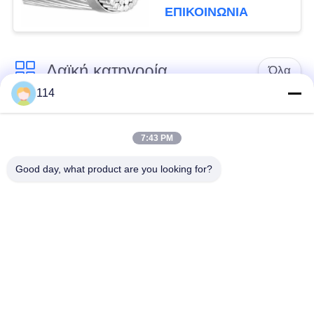
μετάδοσης
ΕΠΙΚΟΙΝΩΝΙΑ
Λαϊκή κατηγορία
Όλα
114
Xlpe με μόνωση
Μόνωση από PVC
καλώδιο
καλωδίου
7:43 PM
Good day, what product are you looking for?
μεταλλικά μονωμένα
θωρακισμένο
καλώδια
ηλεκτρικό καλώδιο
Multicore καλώδιο
ενιαίο καλώδιο
ελέγχου
πυρήνων
χαμηλός καπνός
Προστατευμένο
μηδενικά καλώδιο