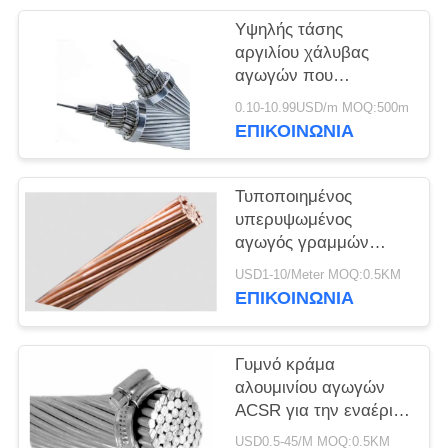
ΠΟΛΙΤΙΚΉ
Υψηλής τάσης
ΑΠΟΡΡΉΤΟΥ
αργιλίου χάλυβας
αγωγών που
ενισχύεται γυμνός για
0.10-10.99USD/m MOQ:500m
το σταθμό παραγωγής
ΕΠΙΚΟΙΝΩΝΙΑ
ηλεκτρικού ρεύματος
Τυποποιημένος
υπερυψωμένος
αγωγός γραμμών
Συμβούλιο
USD1-10/Meter MOQ:0.5KM
Πολιτιστικής
ΕΠΙΚΟΙΝΩΝΙΑ
Συνεργασίας ASTM,
αγωγός αλκών ACSR
γύρω από το καλώδιο
Γυμνό κράμα
αλουμινίου αγωγών
ACSR για την εναέρια
γραμμή BS215
USD0.5-45/M MOQ:0.5KM