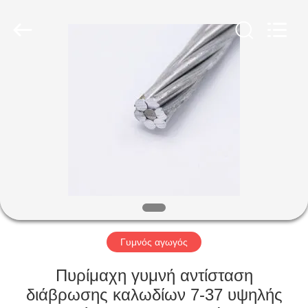
Qingdao
Yilan
Cable
Co.,
Ltd..
All
Rights
Reserved.
ΣΠΊΤΙ
ΠΡΟΪΌΝΤΑ
ΒΊΝΤΕΟ
ΠΕΡΊΠΟΥ
ΕΜΕΊΣ
Γυμνός αγωγός
ΓΎΡΟΣ
Πυρίμαχη γυμνή αντίσταση
ΕΡΓΟΣΤΑΣΊΩΝ
διάβρωσης καλωδίων 7-37 υψηλής