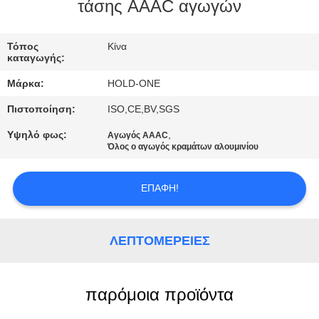
τάσης AAAC αγωγών
ΠΟΙΟΤΙΚΌΣ
ΈΛΕΓΧΟΣ
Τόπος
Κίνα
καταγωγής:
Μάρκα:
HOLD-ONE
ΜΑΣ
Πιστοποίηση:
ISO,CE,BV,SGS
ΕΛΆΤΕ
Υψηλό φως:
,
Αγωγός AAAC
ΣΕ
Όλος ο αγωγός κραμάτων αλουμινίου
ΕΠΑΦΉ
ΜΕ
ΕΠΑΦΉ!
ΕΙΔΉΣΕΙΣ
ΛΕΠΤΟΜΈΡΕΙΕΣ
SITEMAP
παρόμοια προϊόντα