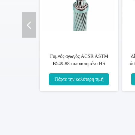
Γυμνός αγωγός ACSR ASTM
Δ
B549-88 τυποποιημένο HS
τάσ
761490000 μετάδοσης
Πάρτε την καλύτερη τιμή