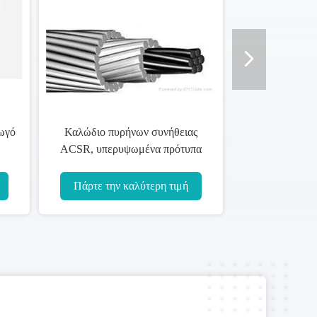
ωγό
Καλώδιο πυρήνων συνήθειας
ACSR, υπερυψωμένα πρότυπα
IEC DIN BS CSA αγωγών
ASTM γραμμών
Πάρτε την καλύτερη τιμή