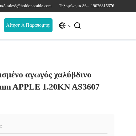
ικό sales3@holdonecable.com
Τηλεφώνημα 86-- 19026815676


Αίτηση Α Παραπομπή:
ισμένο αγωγός χαλύβδινο
0mm APPLE 1.20KN AS3607
α