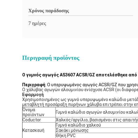
Χρόνος παράδοσης
7 ημέρες
Περιγραφή προϊόντος
Ο γυμνός αγωγός AS3607 ACSR/GZ αποτελέσθηκε από 
Περιγραφή
: Ο υπερυψωμένος αγωγός ACSR/GZ που χρησιμο
Ο χάλυβας αγωγών αλουμινίου ενίσχυσε ACSR (οι διαφορε
Εφαρμογή
Χρησιμοποιημένος ως γυμνό υπερυψωμένο καλώδιο μετάδοσ
μεταβλητή προσάραξη πυρήνων χάλυβα επιτρέπει στην επι
Όνομα
Γυμνό καλώδιο αγωγών αλουμινίου καλω
προϊόντων
Coductor
Χαλκός/αργίλιο, βασισμένοι στις απαιτή
Γυμνό καλώδιο χαλκού
Κατασκευή
Σακάκι μόνωσης
Θήκη PVC