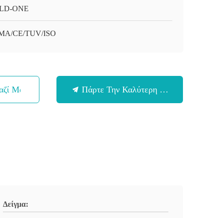
LD-ONE
MA/CE/TUV/ISO
αζί Μας
Πάρτε Την Καλύτερη Τιμή
Δείγμα: