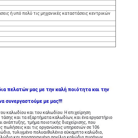
άσεις ή υπό πολύ τις μηχανικές καταστάσεις κεντρικών
ια πελατών μας με την καλή ποιότητα και την
α συνεργαστούμε με μας!!!
του καλωδίου και του καλωδίου. Η επιχείρηση
τάσης και τα εξαρτήματα καλωδίων, και ένα εργαστήριο
ι ανάπτυξης, τμήμα ποιοτικής διαχείρισης, που
ις πωλήσεις και τις οργανώσεις υπηρεσιών σε 106
αλώδιο, τυλιγμένο πολυαιθυλένιο εύκαμπτο καλώδιο,
αλώδιο και προσαραγμένο αργίλιο καλώδιο πυρήνων