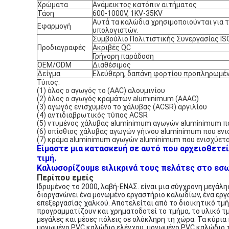
Χρώματα
Ανάμεικτος κατόπιν αιτήματος
Τάση
600-1000V, 1KV-35KV
Αυτά τα καλώδια χρησιμοποιούνται για τ
Εφαρμογή
υπολογιστών.
Συμβούλιο Πολιτιστικής Συνεργασίας IS
Προδιαγραφές
Ακριβές QC
Γρήγορη παράδοση
OEM/ODM
Διαθέσιμος
Δείγμα
Ελεύθερη, δαπάνη φορτίου προπληρωμέν
Τύπος:
(1) όλος ο αγωγός το (AAC) αλουμινίου
(2) όλος ο αγωγός κραμάτων aluminimum (AAAC)
(3) αγωγός ενισχυμένο το χάλυβας (ACSR) αργιλίου
(4) αντιδιαβρωτικός τύπος ACSR
(5) ντυμένος χάλυβας aluminimum αγωγών aluminimum π
(6) οπίσθιος χάλυβας αγωγών γήινου aluminimum που ενι
(7) κράμα aluminimum αγωγών aluminimum που ενισχύετα
Είμαστε μια κατασκευή σε αυτό που αρχειοθετεί
τιμή.
Καλωσορίζουμε ειλικρινά τους πελάτες στο εσωτ
Περίπου εμείς
Ιδρυμένος το 2000, λαβή-ΕΝΑΣ. είναι μια σύγχρονη μεγάλ
διοργανώνει ένα μονωμένο εργαστήριο καλωδίων, ένα εργ
επεξεργασίας χαλκού. Αποτελείται από το διοικητικό τμή
προγραμματίζουν και χρηματοδοτεί το τμήμα, το υλικό τμ
μεγάλες και μέσες πόλεις σε ολόκληρη τη χώρα. Τα κύρια
μονωμένο PVC καλώδιο ελέγχου, μονωμένο PVC καλώδιο 