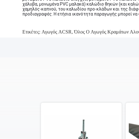
χάλυβα, μονωμένα PVC μαλακά) καλώδιο θηκών (και καλώδ
χαμηλός-καπνού, του καλωδίου προ-κλάδων και της διάφ
προδιαγραφές. Η ετήσια ικανότητα παραγωγής μπορεί να φ
Ετικέτες:
Αγωγός ACSR
,
Όλος Ο Αγωγός Κραμάτων Αλου