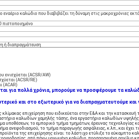
ο εναέριο καλώδιο που διαβιβάζει τη δύναμη στις μακροχρόνιες εκτ
O πιστοποιημένο
η ή διαπραγμάτευση
ου ενισχύεται (ACSR/AW)
σχύεται (ACSR/RE)
ι (ACAR)
ται για πολλά χρόνια, μπορούμε να προσφέρουμε τα καλώδ
ερικό και στο εξωτερικό για να διαπραγματευτούμε και ν
ης κλίμακας επιχείρηση που ειδικεύεται στην Ε&Α και την κατασκευή 
αστήριο καλωδίων χαμηλής τάσης, ένα εργαστήριο καλωδίων υψηλής 
μα υποθέσεων, το εμπορικό τμήμα τμημάτων, έρευνας τεχνολογίας κα
ήμα ανεφοδιασμού, το τμήμα παραγωγής ασφάλειας, κ.λπ., και έχει τ
 προϊόντα της επιχείρησης είναι: το λάστιχο ετύλιξε το εύκαμπτο κ
τροφοδοσίας, από πάνω μονωμένο καλώδιο, προσαραγμένο αργίλιο κ