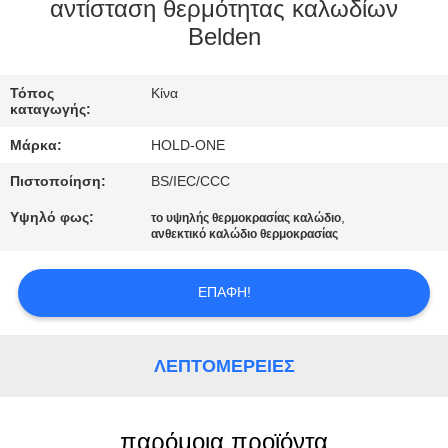
αντίσταση θερμότητας καλωδίων
ΠΟΙΟΤΙΚΌΣ
Belden
ΈΛΕΓΧΟΣ
Τόπος
Κίνα
καταγωγής:
ΜΑΣ
Μάρκα:
HOLD-ONE
ΕΛΆΤΕ
Πιστοποίηση:
BS/IEC/CCC
ΣΕ
Υψηλό φως:
,
το υψηλής θερμοκρασίας καλώδιο
ΕΠΑΦΉ
ανθεκτικό καλώδιο θερμοκρασίας
ΜΕ
ΕΠΑΦΉ!
ΕΙΔΉΣΕΙΣ
ΛΕΠΤΟΜΈΡΕΙΕΣ
SITEMAP
παρόμοια προϊόντα