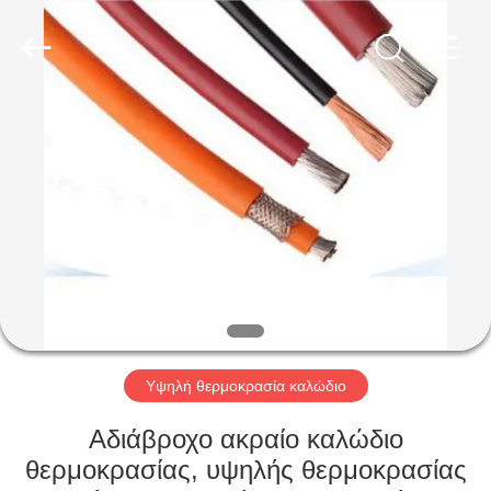
Qingdao
Yilan
Cable
Co.,
Ltd..
All
Rights
Reserved.
ΣΠΊΤΙ
ΠΡΟΪΌΝΤΑ
ΒΊΝΤΕΟ
ΠΕΡΊΠΟΥ
ΕΜΕΊΣ
Υψηλή θερμοκρασία καλώδιο
ΓΎΡΟΣ
Αδιάβροχο ακραίο καλώδιο
ΕΡΓΟΣΤΑΣΊΩΝ
θερμοκρασίας, υψηλής θερμοκρασίας