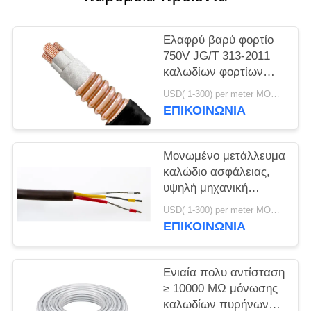
ΠΟΛΙΤΙΚΉ
ΑΠΟΡΡΉΤΟΥ
Ελαφρύ βαρύ φορτίο
750V JG/T 313-2011
καλωδίων φορτίων
500V υψηλής
USD( 1-300) per meter MOQ:1000M
θερμοκρασίας
ΕΠΙΚΟΙΝΩΝΙΑ
Μονωμένο μετάλλευμα
καλώδιο ασφάλειας,
υψηλή μηχανική
δύναμη καλωδίων
USD( 1-300) per meter MOQ:1000M
απόδειξης πυρκαγιάς
ΕΠΙΚΟΙΝΩΝΙΑ
Ενιαία πολυ αντίσταση
≥ 10000 MΩ μόνωσης
καλωδίων πυρήνων