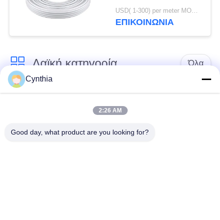
υψηλής θερμοκρασίας
USD( 1-300) per meter MOQ:1000M
ΕΠΙΚΟΙΝΩΝΙΑ
Λαϊκή κατηγορία
Όλα
Cynthia
Xlpe με μόνωση
Μόνωση από PVC
καλώδιο
καλωδίου
2:26 AM
Good day, what product are you looking for?
μεταλλικά μονωμένα
θωρακισμένο
καλώδια
ηλεκτρικό καλώδιο
Multicore καλώδιο
ενιαίο καλώδιο
ελέγχου
πυρήνων
χαμηλός καπνός