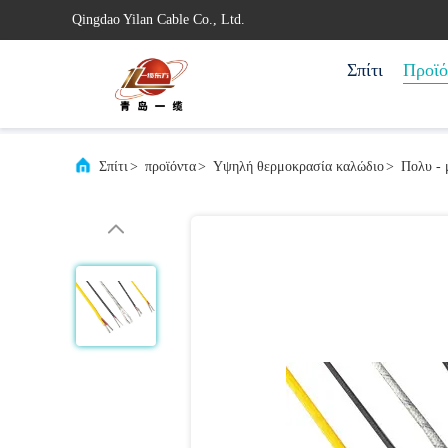
Qingdao Yilan Cable Co., Ltd.
Σπίτι
Προϊό
Σπίτι
>
προϊόντα
>
Υψηλή θερμοκρασία καλώδιο
>
Πολυ - 