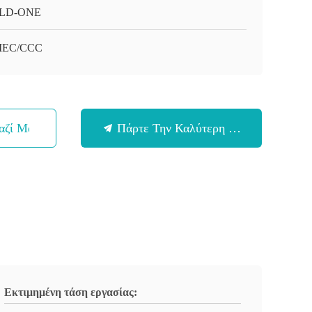
LD-ONE
/IEC/CCC
αζί Μας
Πάρτε Την Καλύτερη Τιμή
Εκτιμημένη τάση εργασίας: