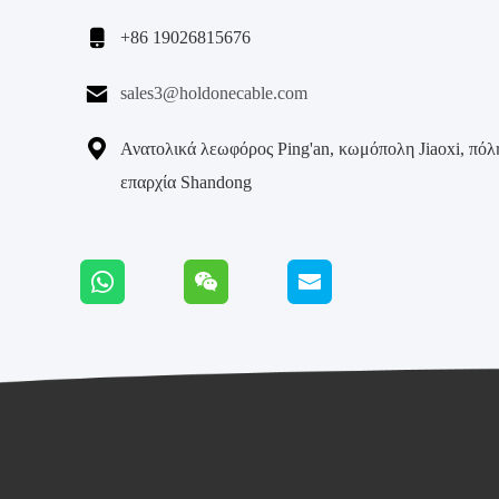

+86 19026815676

sales3@holdonecable.com

Ανατολικά λεωφόρος Ping'an, κωμόπολη Jiaoxi, πόλη
επαρχία Shandong