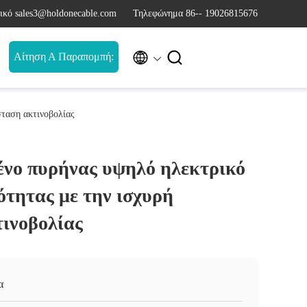
ικό sales3@holdonecable.com
Τηλεφώνημα 86-- 19026815676


Αίτηση Α Παραπομπή:
σταση ακτινοβολίας
ένο πυρήνας υψηλό ηλεκτρικό
ότητας με την ισχυρή
τινοβολίας
α