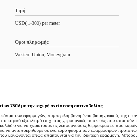
Τιμή
USD( 1-300) per meter
Όροι πληρωμής
Western Union, Moneygram
ίων 750V με την ισχυρή αντίσταση ακτινοβολίας
ύ φάσμα των εφαρμογών, συμπεριλαμβανομένου βιομηχανικού, της οικογ
στο ιατρικό εξοπλισμό (π.χ. στις χειρουργικές συσκευές που απαιτούν
λώδιο για να χειριστούμε τις λειτουργούσες θερμοκρασίες που κυμαίν
για να ανταποκριθούμε σε ένα ευρύ φάσμα των εφαρμόσιμων προτύπων
ου μονώνονται όπως απαιτούνται για την ιδιαίτερη εφαρμογή. Μπορού