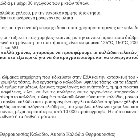
ώδια με μέχρι 36 αγωγούς των μικτών τύπων.
αλώδια χαλκού, με την ευνοϊκή κάμψης ιδιοκτησία
νθεκτικά ανόργανα μονώνοντας υλικά
σίας, με την ευνοϊκή κάμψης ιδιοκτησία. χρησιμοποιημένος ως καλώδι
της μη-τοξικότητας χαμηλός-καπνού, με την ευνοϊκή προστασία διάβρ
ωγό στη μόνωση του συστήματος, είναι εκτιμημένα 125°C, 150°C, 200
GT και MG.
α πολλά χρόνια, μπορούμε να προσφέρουμε τα καλώδια πελατών μ
και στο εξωτερικό για να διαπραγματευτούμε και να συνεργαστού
 κλίμακας επιχείρηση που ειδικεύεται στην Ε&Α και την κατασκευή του 
χαμηλής τάσης, ένα εργαστήριο καλωδίων υψηλής τάσης και τα εξαρτήμ
κό τμήμα τμημάτων, έρευνας τεχνολογίας και ανάπτυξης, τμήμα ποιοτικ
σφάλειας, κ.λπ., και έχει τις πωλήσεις και τις οργανώσεις υπηρεσιών 
ε το εύκαμπτο καλώδιο, τυλιγμένο πολυαιθυλένιο εύκαμπτο καλώδιο, μο
αργίλιο καλώδιο και προσαραγμένο αργίλιο καλώδιο πυρήνων χάλυβα
χαμηλός-καπνού αλόγονο-ελεύθερες, του χαμηλός-αλόγονου χαμηλός-κα
ρούντω, μέχρι περισσότερες από 10.000 προδιαγραφές. Η ετήσια ικανό
 εθνικό ή τα διεθνή πρότυπα.
Θερμοκρασίας Καλώδιο
,
Ακραίο Καλώδιο Θερμοκρασίας