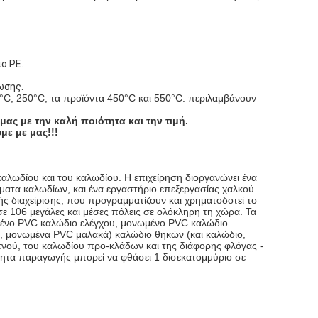
ο PE.
ωσης.
°C, 250°C, τα προϊόντα 450°C και 550°C. περιλαμβάνουν
ας με την καλή ποιότητα και την τιμή.
με με μας!!!
καλωδίου και του καλωδίου. Η επιχείρηση διοργανώνει ένα
ατα καλωδίων, και ένα εργαστήριο επεξεργασίας χαλκού.
ής διαχείρισης, που προγραμματίζουν και χρηματοδοτεί το
σε 106 μεγάλες και μέσες πόλεις σε ολόκληρη τη χώρα. Τα
νωμένο PVC καλώδιο ελέγχου, μονωμένο PVC καλώδιο
, μονωμένα PVC μαλακά) καλώδιο θηκών (και καλώδιο,
πνού, του καλωδίου προ-κλάδων και της διάφορης φλόγας -
τητα παραγωγής μπορεί να φθάσει 1 δισεκατομμύριο σε