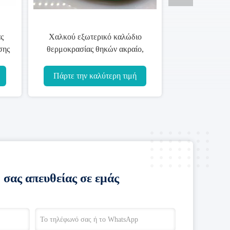
ς
Χαλκού εξωτερικό καλώδιο
σης
θερμοκρασίας θηκών ακραίο,
υψηλής θερμοκρασίας καλώδιο
Belden
Πάρτε την καλύτερη τιμή
 σας απευθείας σε εμάς