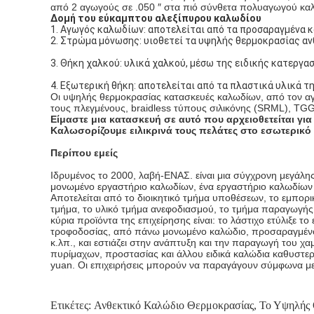
από 2 αγωγούς σε .050 ″ στα πιό σύνθετα πολυαγωγού καλ
Δομή του εύκαμπτου αλεξίπυρου καλωδίου
1. Αγωγός καλωδίων: αποτελείται από τα προσαραγμένα κ
2. Στρώμα μόνωσης: υιοθετεί τα υψηλής θερμοκρασίας α
3. Θήκη χαλκού: υλικά χαλκού, μέσω της ειδικής κατεργα
4. Εξωτερική θήκη: αποτελείται από τα πλαστικά υλικά 
Οι υψηλής θερμοκρασίας κατασκευές καλωδίων, από τον αγ
τους πλεγμένους, braidless τύπους σιλικόνης (SRML), TG
Είμαστε μια κατασκευή σε αυτό που αρχειοθετείται γι
Καλωσορίζουμε ειλικρινά τους πελάτες στο εσωτερικό 
Περίπου εμείς
Ιδρυμένος το 2000, λαβή-ΕΝΑΣ. είναι μια σύγχρονη μεγάλης
μονωμένο εργαστήριο καλωδίων, ένα εργαστήριο καλωδίων 
Αποτελείται από το διοικητικό τμήμα υποθέσεων, το εμπορι
τμήμα, το υλικό τμήμα ανεφοδιασμού, το τμήμα παραγωγής α
κύρια προϊόντα της επιχείρησης είναι: το λάστιχο ετύλιξ
τροφοδοσίας, από πάνω μονωμένο καλώδιο, προσαραγμένο 
κ.λπ., και εστιάζει στην ανάπτυξη και την παραγωγή του 
πυρίμαχων, προστασίας και άλλου ειδικά καλώδια καθυστε
yuan. Οι επιχειρήσεις μπορούν να παραγάγουν σύμφωνα με
Ετικέτες:
Ανθεκτικό Καλώδιο Θερμοκρασίας
,
Το Υψηλής 