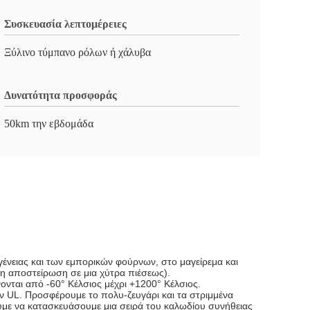
Συσκευασία λεπτομέρειες
Ξύλινο τύμπανο ρόλων ή χάλυβα
Δυνατότητα προσφοράς
50km την εβδομάδα
ένειας και των εμπορικών φούρνων, στο μαγείρεμα και
 τη αποστείρωση σε μια χύτρα πιέσεως).
ονται από -60° Κέλσιος μέχρι +1200° Κέλσιος.
 UL. Προσφέρουμε το πολυ-ζευγάρι και τα στριμμένα
με να κατασκευάσουμε μια σειρά του καλωδίου συνήθειας