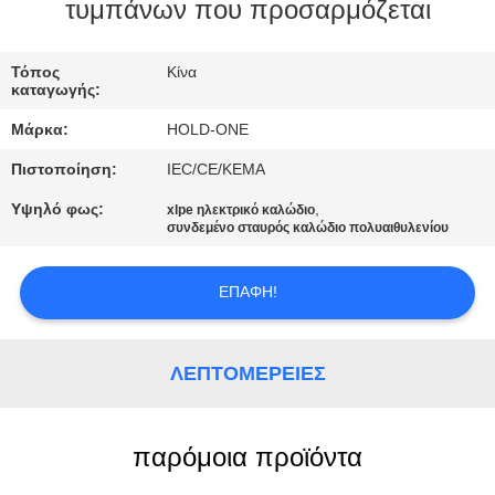
τυμπάνων που προσαρμόζεται
ΠΟΙΟΤΙΚΌΣ
ΈΛΕΓΧΟΣ
Τόπος
Κίνα
καταγωγής:
Μάρκα:
HOLD-ONE
ΜΑΣ
Πιστοποίηση:
IEC/CE/KEMA
ΕΛΆΤΕ
Υψηλό φως:
,
xlpe ηλεκτρικό καλώδιο
ΣΕ
συνδεμένο σταυρός καλώδιο πολυαιθυλενίου
ΕΠΑΦΉ
ΜΕ
ΕΠΑΦΉ!
ΕΙΔΉΣΕΙΣ
ΛΕΠΤΟΜΈΡΕΙΕΣ
SITEMAP
παρόμοια προϊόντα