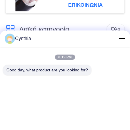
ΕΠΙΚΟΙΝΩΝΙΑ
Λαϊκή κατηγορία
Όλα
Cynthia
Xlpe με μόνωση
Μόνωση από PVC
καλώδιο
καλωδίου
8:19 PM
Good day, what product are you looking for?
μεταλλικά μονωμένα
θωρακισμένο
καλώδια
ηλεκτρικό καλώδιο
Multicore καλώδιο
ενιαίο καλώδιο
ελέγχου
πυρήνων
χαμηλός καπνός
Προστατευμένο
μηδενικά καλώδιο