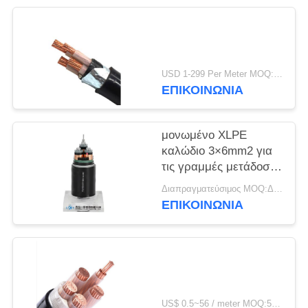
ΠΟΛΙΤΙΚΉ
ΑΠΟΡΡΉΤΟΥ
USD 1-299 Per Meter MOQ:500 μ
ΕΠΙΚΟΙΝΩΝΙΑ
μονωμένο XLPE
καλώδιο 3×6mm2 για
τις γραμμές μετάδοσης
και διανομής
Διαπραγματεύσιμος MOQ:Διαπραγματεύσιμος
ΕΠΙΚΟΙΝΩΝΙΑ
US$ 0.5~56 / meter MOQ:500 ΜΕΤΡΑ