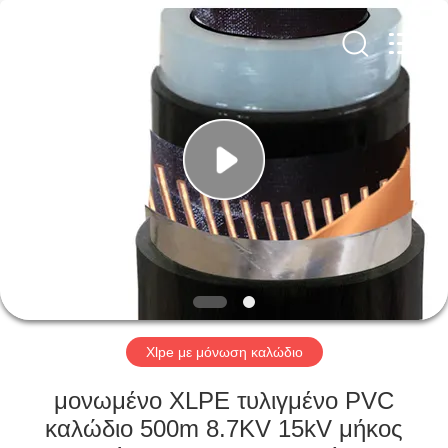
Qingdao
Yilan
Cable
Co.,
Ltd..
All
Rights
Reserved.
ΣΠΊΤΙ
ΠΡΟΪΌΝΤΑ
ΒΊΝΤΕΟ
ΠΕΡΊΠΟΥ
ΕΜΕΊΣ
Xlpe με μόνωση καλώδιο
ΓΎΡΟΣ
μονωμένο XLPE τυλιγμένο PVC
ΕΡΓΟΣΤΑΣΊΩΝ
καλώδιο 500m 8.7KV 15kV μήκος