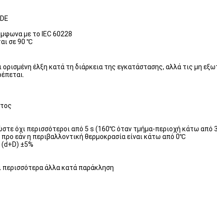
VDE
ύμφωνα με το IEC 60228
αι σε 90 ℃
ξει ορισμένη έλξη κατά τη διάρκεια της εγκατάστασης, αλλά τις μη εξ
έπεται.
ατος
ώστε όχι περισσότεροι από 5 s (160℃ όταν τμήμα-περιοχή κάτω απ
 προ εάν η περιβαλλοντική θερμοκρασία είναι κάτω από 0℃
 (d+D) ±5%
αι περισσότερα άλλα κατά παράκληση