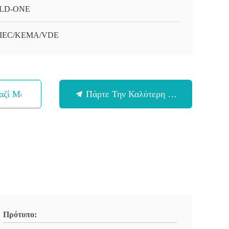
LD-ONE
/IEC/KEMA/VDE
αζί Μας
Πάρτε Την Καλύτερη Τιμή
Πρότυπο: