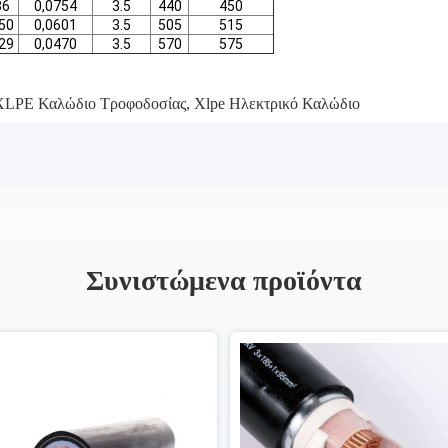
36
0,0754
3.5
440
450
50
0,0601
3.5
505
515
29
0,0470
3.5
570
575
XLPE Καλώδιο Τροφοδοσίας
,
Xlpe Ηλεκτρικό Καλώδιο
Συνιστώμενα προϊόντα