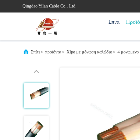
Qingdao Yilan Cable Co., Ltd.
Σπίτι
Προϊό
Σπίτι
>
προϊόντα
>
Xlpe με μόνωση καλώδιο
>
4 μονωμένο