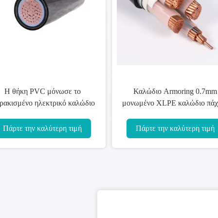
νο XLPE
Μονωμένο XLPE καλώδιο
ασης 3×35
τροφοδοσίας αντίστασης
πετρελαίου για την κατασκευή
η τιμή
Πάρτε την καλύτερη τιμή