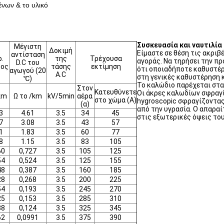
νων & το υλικό
Συσκευασία και ναυτιλία
Μέγιστη
Δοκιμή
Είμαστε σε θέση τις ακρι
αντίσταση
ρ.
της
Τρέχουσα
αγοράς. Να τηρήσει την π
D.C του
ρος
τάσης
εκτίμηση
ότι οποιαδήποτε καθυστέρ
αγωγού (20
A.C
στη γενικές καθυστέρηση 
℃)
Το καλώδιο παρέχεται στα 
Στον
Κατευθύνετε
Οι άκρες καλωδίων σφραγί
km
Ω το /km
kV/5min
αέρα
στο χώμα (Α)
hygroscopic σφραγίζοντας
(α)
από την υγρασία. Ο απαρα
3
4.61
3.5
34
45
στις εξωτερικές όψεις το
7
3.08
3.5
43
57
1
1.83
3.5
60
77
8
1.15
3.5
83
105
60
0,727
3.5
105
125
54
0,524
3.5
125
155
48
0,387
3.5
160
185
28
0,268
3.5
200
225
54
0,193
3.5
245
270
25
0,153
3.5
285
310
38
0,124
3.5
325
345
62
0,0991
3.5
375
390