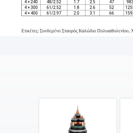
4 × 240
48/2.52
1.7
2.5
47
98
4 × 300
61/2.52
1.8
2.6
52
125
4 × 400
61/2.97
2.0
3.1
66
159
Ετικέτες:
Συνδεμένο Σταυρός Καλώδιο Πολυαιθυλενίου
,