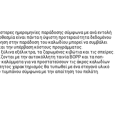
βέστερες ημερομηνίες παράδοσης σύμφωνα με ανά εντολή
ροθεσμία είναι πάντα η ύψιστη προτεραιότητα δεδομένου
ηση στην παράδοση του καλωδίου μπορεί να συμβάλει
και την υπέρβαση κόστους προγράμματος.
ξύλινα εξέλικτρα, τα ζαρωμένες κιβώτια και τις σπείρες.
ζονται με την αυτοκόλλητη ταινία BOPP και τα non-
 καλύμματα για να προστατεύσουν τις άκρες καλωδίων
ίτητος χαρακτηρισμός θα τυπωθεί με ένα στεγανό υλικό
υ τυμπάνου σύμφωνα με την απαίτηση του πελάτη.