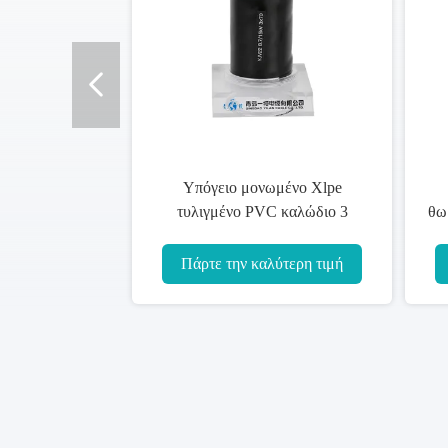
Καλώδιο Armoring 0.7mm
BS 7889 UV μονωμέ
μονωμένο XLPE καλώδιο πάχους
καλώδιο χαλκού αντίστ
μόνωσης
Πάρτε την καλύτερη τιμή
Πάρτε την καλύτερ