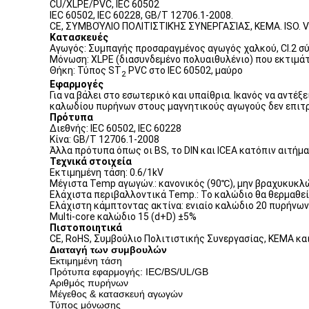
CU/XLPE/PVC, IEC 60502
IEC 60502, IEC 60228, GB/T 12706.1-2008.
CE, ΣΥΜΒΟΎΛΙΟ ΠΟΛΙΤΙΣΤΙΚΉΣ ΣΥΝΕΡΓΑΣΊΑΣ, KEMA. ISO. 
Κατασκευές
Αγωγός: Συμπαγής προσαραγμένος αγωγός χαλκού, Cl.2 σ
Μόνωση: XLPE (διασυνδεμένο πολυαιθυλένιο) που εκτιμάτ
Θήκη: Τύπος ST
PVC στο IEC 60502, μαύρο
2
Εφαρμογές
Για να βάλει στο εσωτερικό και υπαίθρια. Ικανός να αντέ
καλωδίου πυρήνων στους μαγνητικούς αγωγούς δεν επιτρ
Πρότυπα
Διεθνής: IEC 60502, IEC 60228
Κίνα: GB/T 12706.1-2008
Άλλα πρότυπα όπως οι BS, το DIN και ICEA κατόπιν αιτήμ
Τεχνικά στοιχεία
Εκτιμημένη τάση: 0.6/1kV
Μέγιστα Temp αγωγών.: κανονικός (90℃), μην βραχυκυκλ
Ελάχιστα περιβαλλοντικά Temp.: Το καλώδιο θα θερμαθεί
Ελάχιστη κάμπτοντας ακτίνα: ενιαίο καλώδιο 20 πυρήνων
Multi-core καλώδιο 15 (d+D) ±5%
Πιστοποιητικά
CE, RoHS, Συμβούλιο Πολιτιστικής Συνεργασίας, KEMA κ
Διαταγή των συμβουλών
Εκτιμημένη τάση
Πρότυπα εφαρμογής: IEC/BS/UL/GB
Αριθμός πυρήνων
Μέγεθος & κατασκευή αγωγών
Τύπος μόνωσης