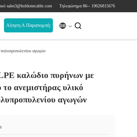
ικό sales3@holdonecable.com
Τηλεφώνημα 86-- 19026815676


Αίτηση Α Παραπομπή:
 πολυπροπυλενίου αγωγών
LPE καλώδιο πυρήνων με
 το ανεμιστήρας υλικό
λυπροπυλενίου αγωγών
α