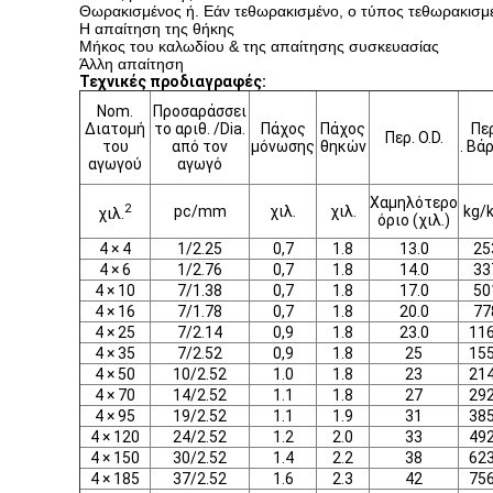
Θωρακισμένος ή. Εάν τεθωρακισμένο, ο τύπος τεθωρακισμέ
Η απαίτηση της θήκης
Μήκος του καλωδίου & της απαίτησης συσκευασίας
Άλλη απαίτηση
Τεχνικές προδιαγραφές:
Nom.
Προσαράσσει
Διατομή
το αριθ. /Dia.
Πάχος
Πάχος
Πε
Περ. O.D.
του
από τον
μόνωσης
θηκών
. Βά
αγωγού
αγωγό
Χαμηλότερο
2
pc/mm
χιλ.
χιλ.
kg/
χιλ.
όριο (χιλ.)
4 × 4
1/2.25
0,7
1.8
13.0
25
4 × 6
1/2.76
0,7
1.8
14.0
33
4 × 10
7/1.38
0,7
1.8
17.0
50
4 × 16
7/1.78
0,7
1.8
20.0
77
4 × 25
7/2.14
0,9
1.8
23.0
11
4 × 35
7/2.52
0,9
1.8
25
15
4 × 50
10/2.52
1.0
1.8
23
21
4 × 70
14/2.52
1.1
1.8
27
29
4 × 95
19/2.52
1.1
1.9
31
38
4 × 120
24/2.52
1.2
2.0
33
49
4 × 150
30/2.52
1.4
2.2
38
62
4 × 185
37/2.52
1.6
2.3
42
75