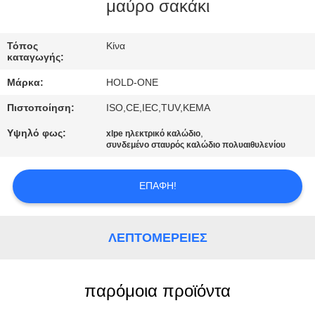
μαύρο σακάκι
ΠΟΙΟΤΙΚΌΣ
ΈΛΕΓΧΟΣ
Τόπος
Κίνα
καταγωγής:
Μάρκα:
HOLD-ONE
ΜΑΣ
Πιστοποίηση:
ISO,CE,IEC,TUV,KEMA
ΕΛΆΤΕ
Υψηλό φως:
,
xlpe ηλεκτρικό καλώδιο
ΣΕ
συνδεμένο σταυρός καλώδιο πολυαιθυλενίου
ΕΠΑΦΉ
ΜΕ
ΕΠΑΦΉ!
ΕΙΔΉΣΕΙΣ
ΛΕΠΤΟΜΈΡΕΙΕΣ
SITEMAP
παρόμοια προϊόντα