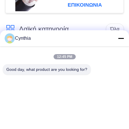
ΕΠΙΚΟΙΝΩΝΙΑ
Λαϊκή κατηγορία
Όλα
Cynthia
Xlpe με μόνωση
Μόνωση από PVC
καλώδιο
καλωδίου
12:45 PM
Good day, what product are you looking for?
μεταλλικά μονωμένα
θωρακισμένο
καλώδια
ηλεκτρικό καλώδιο
Multicore καλώδιο
ενιαίο καλώδιο
ελέγχου
πυρήνων
χαμηλός καπνός
Προστατευμένο
μηδενικά καλώδιο