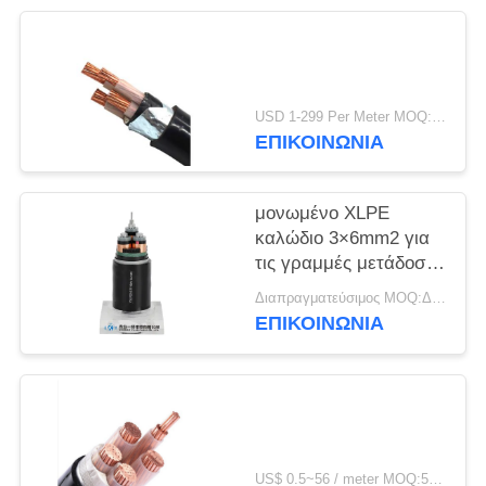
ΠΟΛΙΤΙΚΉ
ΑΠΟΡΡΉΤΟΥ
USD 1-299 Per Meter MOQ:500 μ
ΕΠΙΚΟΙΝΩΝΙΑ
μονωμένο XLPE
καλώδιο 3×6mm2 για
τις γραμμές μετάδοσης
και διανομής
Διαπραγματεύσιμος MOQ:Διαπραγματεύσιμος
ΕΠΙΚΟΙΝΩΝΙΑ
US$ 0.5~56 / meter MOQ:500 ΜΕΤΡΑ