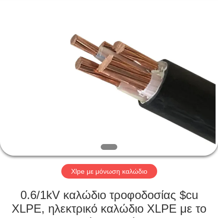
Qingdao
Yilan
Cable
Co.,
Ltd..
All
Rights
Reserved.
ΣΠΊΤΙ
ΠΡΟΪΌΝΤΑ
ΒΊΝΤΕΟ
ΠΕΡΊΠΟΥ
ΕΜΕΊΣ
Xlpe με μόνωση καλώδιο
ΓΎΡΟΣ
0.6/1kV καλώδιο τροφοδοσίας $cu
ΕΡΓΟΣΤΑΣΊΩΝ
XLPE, ηλεκτρικό καλώδιο XLPE με το