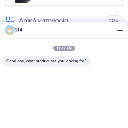
Λαϊκή κατηγορία
Όλα
114
Xlpe με μόνωση
Μόνωση από PVC
καλώδιο
καλωδίου
11:42 AM
Good day, what product are you looking for?
μεταλλικά μονωμένα
θωρακισμένο
καλώδια
ηλεκτρικό καλώδιο
Multicore καλώδιο
ενιαίο καλώδιο
ελέγχου
πυρήνων
χαμηλός καπνός
Προστατευμένο
μηδενικά καλώδιο
καλώδιο οργάνων
αλόγονου