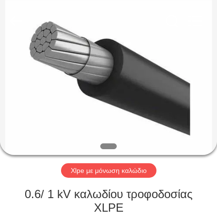
Qingdao
Yilan
Cable
Co.,
Ltd..
All
Rights
Reserved.
ΣΠΊΤΙ
ΠΡΟΪΌΝΤΑ
ΒΊΝΤΕΟ
ΠΕΡΊΠΟΥ
ΕΜΕΊΣ
Xlpe με μόνωση καλώδιο
ΓΎΡΟΣ
0.6/ 1 kV καλωδίου τροφοδοσίας
ΕΡΓΟΣΤΑΣΊΩΝ
XLPE