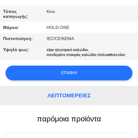
ΠΟΙΟΤΙΚΌΣ
Τόπος
Κίνα
καταγωγής:
ΈΛΕΓΧΟΣ
Μάρκα:
HOLD-ONE
Πιστοποίηση:
IEC/CE/KEMA
ΜΑΣ
ΕΛΆΤΕ
Υψηλό φως:
,
xlpe ηλεκτρικό καλώδιο
συνδεμένο σταυρός καλώδιο πολυαιθυλενίου
ΣΕ
ΕΠΑΦΉ
ΕΠΑΦΉ!
ΜΕ
ΛΕΠΤΟΜΈΡΕΙΕΣ
ΕΙΔΉΣΕΙΣ
παρόμοια προϊόντα
SITEMAP